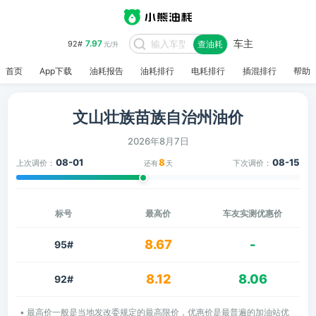
车主
7.97
92#
查油耗
元/升
首页
App下载
油耗报告
油耗排行
电耗排行
插混排行
帮助
文山壮族苗族自治州油价
2026年8月7日
08-01
8
08-15
上次调价：
下次调价：
还有
天
标号
最高价
车友实测优惠价
8.67
-
95#
8.12
8.06
92#
• 最高价一般是当地发改委规定的最高限价，优惠价是最普遍的加油站优