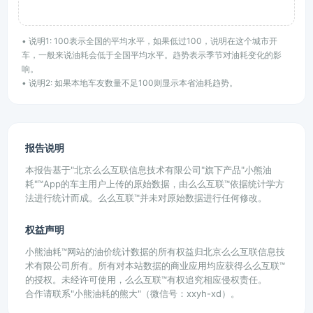
• 说明1: 100表示全国的平均水平，如果低过100，说明在这个城市开
车，一般来说油耗会低于全国平均水平。趋势表示季节对油耗变化的影
响。
• 说明2: 如果本地车友数量不足100则显示本省油耗趋势。
报告说明
本报告基于"北京么么互联信息技术有限公司"旗下产品"小熊油
耗"™App的车主用户上传的原始数据，由么么互联™依据统计学方
法进行统计而成。么么互联™并未对原始数据进行任何修改。
权益声明
小熊油耗™网站的油价统计数据的所有权益归北京么么互联信息技
术有限公司所有。所有对本站数据的商业应用均应获得么么互联™
的授权。未经许可使用，么么互联™有权追究相应侵权责任。
合作请联系"小熊油耗的熊大"（微信号：xxyh-xd）。