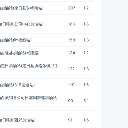
加油站(定日县珠峰南站)
207
1.2
(日喀则公司中心加油站)
186
1.8
加油站(叶孜线站)
158
1.3
吉隆县加油站(兴隆路)
134
1.2
油定日加油站(定日县协格尔镇卫生
122
1.3
加油站(318国道站)
119
1.5
油西藏销售公司日喀则南郊加油站
99
5.1
(日喀则西郊加油站)
91
1.6