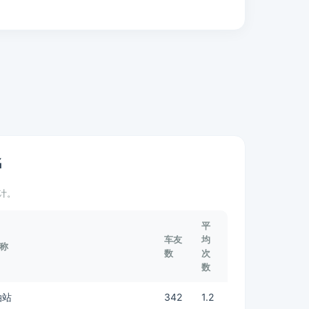
名
计。
平
车友
均
称
数
次
数
油站
342
1.2