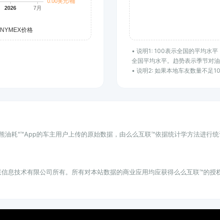
• 说明1: 100表示全国的平
全国平均水平。趋势表示季节对
• 说明2: 如果本地车友数量不足
小熊油耗"™App的车主用户上传的原始数据，由么么互联™依据统计学方法进行
联信息技术有限公司所有。所有对本站数据的商业应用均应获得么么互联™的授