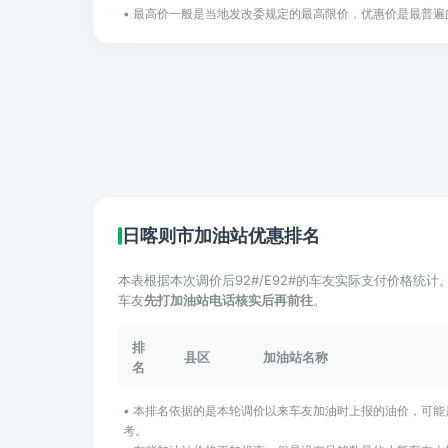
• 最高价一般是当地发改委规定的最高限价，优惠价是最普遍
日喀则市加油站优惠排名
本表根据本次调价后92#/E92#的车友实际支付价格统
车友
先打加油站电话核实后再前往
。
排
县区
加油站名称
名
• 本排名依据的是本轮调价以来车友加油时上报的油价，可
考。