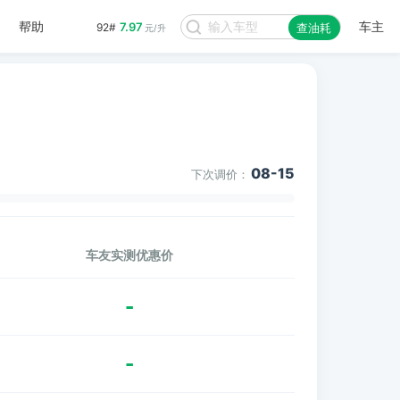
帮助
车主
7.97
92#
查油耗
元/升
08-15
下次调价：
车友实测优惠价
-
-