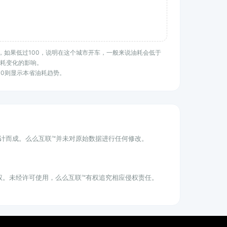
均水平，如果低过100，说明在这个城市开车，一般来说油耗会低于
油耗变化的影响。
100则显示本省油耗趋势。
统计而成。么么互联™并未对原始数据进行任何修改。
权。未经许可使用，么么互联™有权追究相应侵权责任。