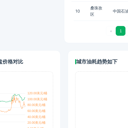
桑珠孜
10
中国石油
区
«
1
盘价格对比
城市油耗趋势如下