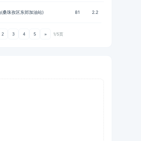
(桑珠孜区东郊加油站)
81
2.2
1/5页
2
3
4
5
»