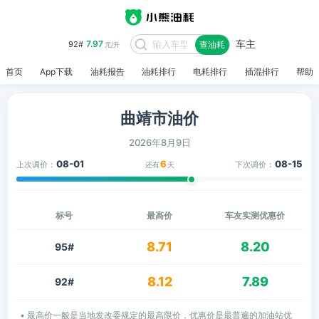
车主
7.97
92#
查油耗
元/升
首页
App下载
油耗报告
油耗排行
电耗排行
插混排行
帮助
曲靖市油价
2026年8月9日
08-01
6
08-15
上次调价：
下次调价：
还有
天
标号
最高价
车友实测优惠价
8.71
8.20
95#
8.12
7.89
92#
• 最高价一般是当地发改委规定的最高限价，优惠价是最普遍的加油站优