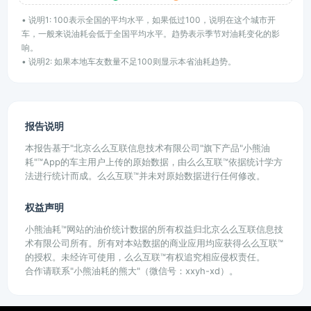
• 说明1: 100表示全国的平均水平，如果低过100，说明在这个城市开
车，一般来说油耗会低于全国平均水平。趋势表示季节对油耗变化的影
响。
• 说明2: 如果本地车友数量不足100则显示本省油耗趋势。
报告说明
本报告基于"北京么么互联信息技术有限公司"旗下产品"小熊油
耗"™App的车主用户上传的原始数据，由么么互联™依据统计学方
法进行统计而成。么么互联™并未对原始数据进行任何修改。
权益声明
小熊油耗™网站的油价统计数据的所有权益归北京么么互联信息技
术有限公司所有。所有对本站数据的商业应用均应获得么么互联™
的授权。未经许可使用，么么互联™有权追究相应侵权责任。
合作请联系"小熊油耗的熊大"（微信号：xxyh-xd）。