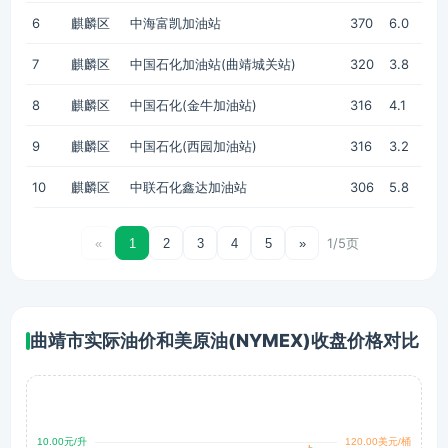
6
麒麟区
中海富凯加油站
370
6.0
7
麒麟区
中国石化加油站(曲靖城关站)
320
3.8
8
麒麟区
中国石化(金牛加油站)
316
4.1
9
麒麟区
中国石化(西园加油站)
316
3.2
10
麒麟区
中联石化鑫达加油站
306
5.8
1/5页
«
1
2
3
4
5
»
曲靖市实际油价和美原油(NYMEX)收盘价格对比