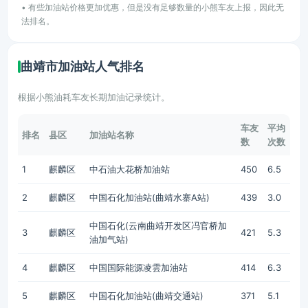
• 有些加油站价格更加优惠，但是没有足够数量的小熊车友上报，因此无
法排名。
曲靖市加油站人气排名
根据小熊油耗车友长期加油记录统计。
车友
平均
排名
县区
加油站名称
数
次数
1
麒麟区
中石油大花桥加油站
450
6.5
2
麒麟区
中国石化加油站(曲靖水寨A站)
439
3.0
中国石化(云南曲靖开发区冯官桥加
3
麒麟区
421
5.3
油加气站)
4
麒麟区
中国国际能源凌雲加油站
414
6.3
5
麒麟区
中国石化加油站(曲靖交通站)
371
5.1