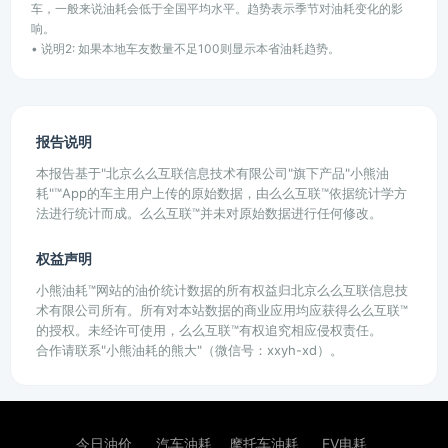
车，一般来说油耗会低于全国平均水平。趋势表示季节对油耗变化的影
响。
• 说明2: 如果本地车友数量不足100则显示本省油耗趋势。
报告说明
本报告基于"北京么么互联信息技术有限公司"旗下产品"小熊油
耗"™App的车主用户上传的原始数据，由么么互联™依据统计学方
法进行统计而成。么么互联™并未对原始数据进行任何修改。
权益声明
小熊油耗™网站的油价统计数据的所有权益归北京么么互联信息技
术有限公司所有。所有对本站数据的商业应用均应获得么么互联™
的授权。未经许可使用，么么互联™有权追究相应侵权责任。
合作请联系"小熊油耗的熊大"（微信号：xxyh-xd）。
今日油价
汽车油耗
摩托车油耗
EV电耗