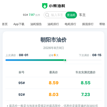
车主
7.97
92#
查油耗
元/升
首页
App下载
油耗报告
油耗排行
电耗排行
插混排行
帮助
朝阳市油价
2026年8月9日
08-01
6
08-15
上次调价：
下次调价：
还有
天
标号
最高价
车友实测优惠价
8.59
8.55
95#
8.03
7.23
92#
• 最高价一般是当地发改委规定的最高限价，优惠价是最普遍的加油站优