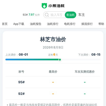
车主
7.97
92#
查油耗
元/升
首页
App下载
油耗报告
油耗排行
电耗排行
插混排行
帮助
林芝市油价
2026年8月9日
08-01
6
08-15
上次调价：
下次调价：
还有
天
标号
最高价
车友实测优惠价
-
-
95#
-
-
92#
• 最高价一般是当地发改委规定的最高限价，优惠价是最普遍的加油站优