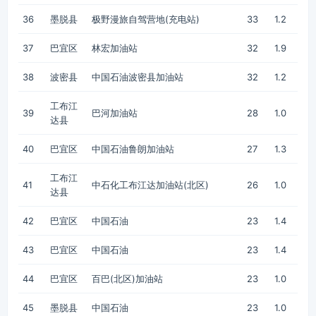
36
墨脱县
极野漫旅自驾营地(充电站)
33
1.2
37
巴宜区
林宏加油站
32
1.9
38
波密县
中国石油波密县加油站
32
1.2
工布江
39
巴河加油站
28
1.0
达县
40
巴宜区
中国石油鲁朗加油站
27
1.3
工布江
41
中石化工布江达加油站(北区)
26
1.0
达县
42
巴宜区
中国石油
23
1.4
43
巴宜区
中国石油
23
1.4
44
巴宜区
百巴(北区)加油站
23
1.0
45
墨脱县
中国石油
23
1.0