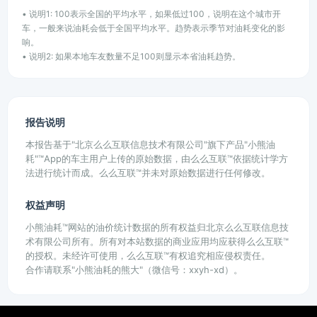
• 说明1: 100表示全国的平均水平，如果低过100，说明在这个城市开
车，一般来说油耗会低于全国平均水平。趋势表示季节对油耗变化的影
响。
• 说明2: 如果本地车友数量不足100则显示本省油耗趋势。
报告说明
本报告基于"北京么么互联信息技术有限公司"旗下产品"小熊油
耗"™App的车主用户上传的原始数据，由么么互联™依据统计学方
法进行统计而成。么么互联™并未对原始数据进行任何修改。
权益声明
小熊油耗™网站的油价统计数据的所有权益归北京么么互联信息技
术有限公司所有。所有对本站数据的商业应用均应获得么么互联™
的授权。未经许可使用，么么互联™有权追究相应侵权责任。
合作请联系"小熊油耗的熊大"（微信号：xxyh-xd）。