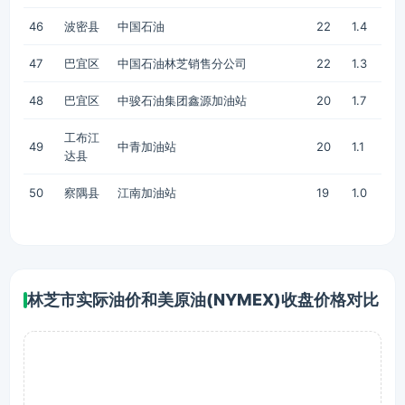
46
波密县
中国石油
22
1.4
47
巴宜区
中国石油林芝销售分公司
22
1.3
48
巴宜区
中骏石油集团鑫源加油站
20
1.7
工布江
49
中青加油站
20
1.1
达县
50
察隅县
江南加油站
19
1.0
林芝市实际油价和美原油(NYMEX)收盘价格对比