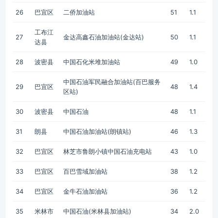
26
巴宜区
二侨加油站
51
1.1
工布江
27
金达高鑫石油加油站(金达站)
50
1.1
达县
28
波密县
中国石化米堆加油站
49
1.0
中国石油军民融合加油站(百巴服务
29
巴宜区
48
1.4
区站)
30
波密县
中国石油
48
1.1
31
朗县
中国石油加油站(朗镇站)
46
1.3
32
巴宜区
林芝市鲁朗小镇中国石油充电站
43
1.0
33
巴宜区
百巴雪域加油站
38
1.2
34
巴宜区
金牛石油加油站
36
1.2
35
米林市
中国石油(米林县加油站)
34
2.0