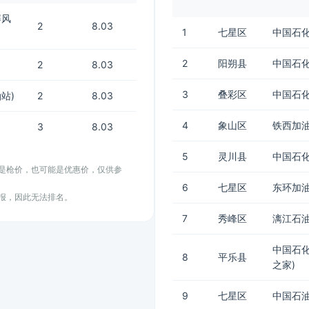
屏风
2
8.03
1
七星区
中国石化
2
阳朔县
中国石化
2
8.03
3
叠彩区
中国石化
站)
2
8.03
4
象山区
铁西加
3
8.03
5
灵川县
中国石化
能是枪价，也可能是优惠价，仅供参
6
七星区
东环加
上报，因此无法排名。
7
秀峰区
漓江石油
中国石
8
平乐县
之家)
9
七星区
中国石