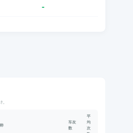
-
计。
平
车友
均
称
数
次