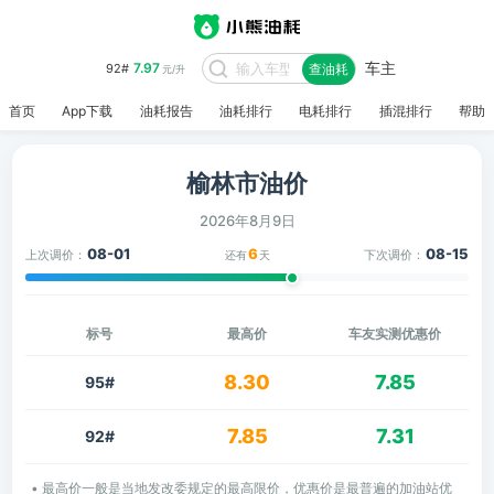
车主
7.97
92#
查油耗
元/升
首页
App下载
油耗报告
油耗排行
电耗排行
插混排行
帮助
榆林市油价
2026年8月9日
08-01
6
08-15
上次调价：
下次调价：
还有
天
标号
最高价
车友实测优惠价
8.30
7.85
95#
7.85
7.31
92#
• 最高价一般是当地发改委规定的最高限价，优惠价是最普遍的加油站优