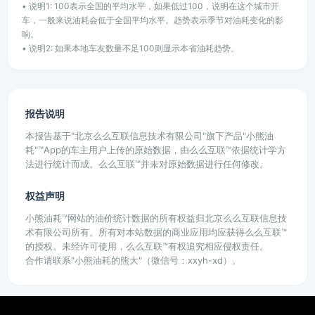
• 说明1: 100表示全国的平均水平，如果低过100，说明在这个城市开
车，一般来说油耗会低于全国平均水平。趋势表示季节对油耗变化的影
响。
• 说明2: 如果本地车友数量不足100则显示本省油耗趋势。
报告说明
本报告基于"北京么么互联信息技术有限公司"旗下产品"小熊油
耗"™App的车主用户上传的原始数据，由么么互联™依据统计学方
法进行统计而成。么么互联™并未对原始数据进行任何修改。
权益声明
小熊油耗™网站的油价统计数据的所有权益归北京么么互联信息技
术有限公司所有。所有对本站数据的商业应用均应获得么么互联™
的授权。未经许可使用，么么互联™有权追究相应侵权责任。
合作请联系"小熊油耗的熊大"（微信号：xxyh-xd）。