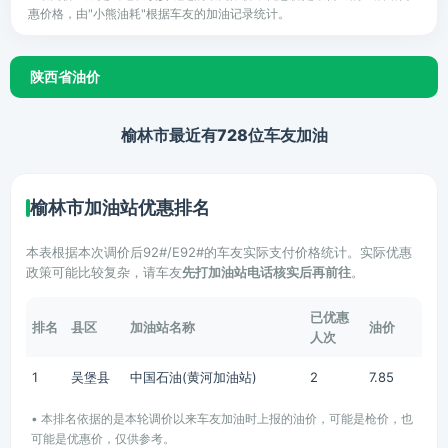
惠价格，由"小熊油耗"根据车友的加油记录统计。
陕西省油价
榆林市最近有728位车友加油
榆林市加油站优惠排名
本表根据本次调价后92#/E92#的车友实际支付价格统计。实际优惠
政策可能比较复杂，请车友
先打加油站电话核实后再前往
。
已优惠
排名
县区
加油站名称
油价
人次
1
吴堡县
中国石油(黄河加油站)
2
7.85
• 本排名依据的是本轮调价以来车友加油时上报的油价，可能是枪价，也
可能是优惠价，仅供参考。