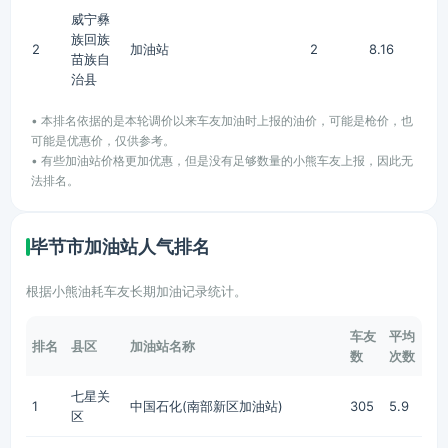
威宁彝
族回族
2
加油站
2
8.16
苗族自
治县
• 本排名依据的是本轮调价以来车友加油时上报的油价，可能是枪价，也
可能是优惠价，仅供参考。
• 有些加油站价格更加优惠，但是没有足够数量的小熊车友上报，因此无
法排名。
毕节市加油站人气排名
根据小熊油耗车友长期加油记录统计。
车友
平均
排名
县区
加油站名称
数
次数
七星关
1
中国石化(南部新区加油站)
305
5.9
区