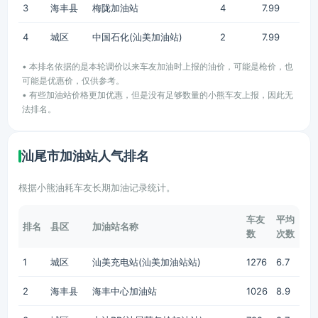
3
海丰县
梅陇加油站
4
7.99
4
城区
中国石化(汕美加油站)
2
7.99
• 本排名依据的是本轮调价以来车友加油时上报的油价，可能是枪价，也
可能是优惠价，仅供参考。
• 有些加油站价格更加优惠，但是没有足够数量的小熊车友上报，因此无
法排名。
汕尾市加油站人气排名
根据小熊油耗车友长期加油记录统计。
车友
平均
排名
县区
加油站名称
数
次数
1
城区
汕美充电站(汕美加油站站)
1276
6.7
2
海丰县
海丰中心加油站
1026
8.9