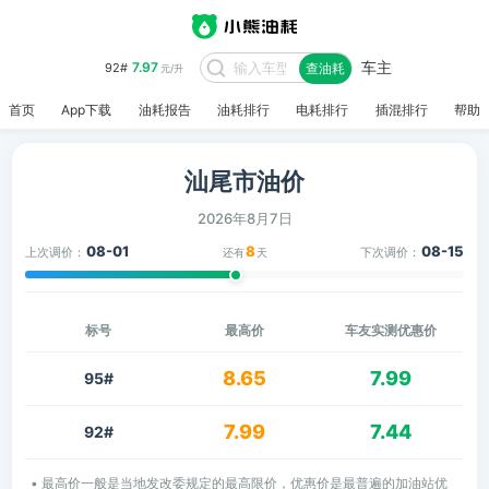
车主
7.97
92#
查油耗
元/升
首页
App下载
油耗报告
油耗排行
电耗排行
插混排行
帮助
汕尾市油价
2026年8月7日
08-01
8
08-15
上次调价：
下次调价：
还有
天
标号
最高价
车友实测优惠价
8.65
7.99
95#
7.99
7.44
92#
• 最高价一般是当地发改委规定的最高限价，优惠价是最普遍的加油站优