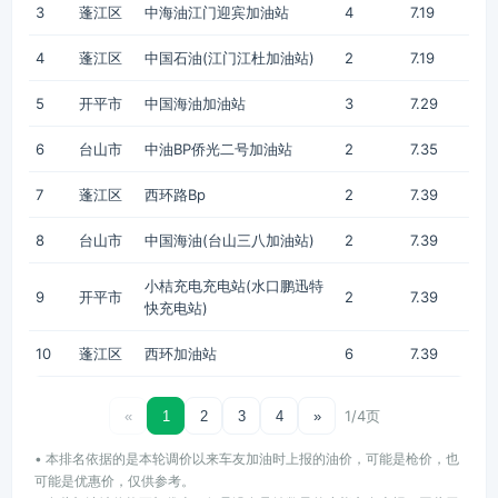
3
蓬江区
中海油江门迎宾加油站
4
7.19
4
蓬江区
中国石油(江门江杜加油站)
2
7.19
5
开平市
中国海油加油站
3
7.29
6
台山市
中油BP侨光二号加油站
2
7.35
7
蓬江区
西环路Bp
2
7.39
8
台山市
中国海油(台山三八加油站)
2
7.39
小桔充电充电站(水口鹏迅特
9
开平市
2
7.39
快充电站)
10
蓬江区
西环加油站
6
7.39
1/4页
«
1
2
3
4
»
• 本排名依据的是本轮调价以来车友加油时上报的油价，可能是枪价，也
可能是优惠价，仅供参考。