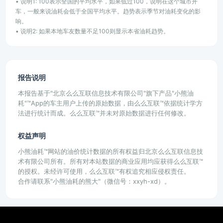
• 说明1: 100表示全国的平均水平，如果低过100，说明在这个城市开
车，一般来说油耗会低于全国平均水平。趋势表示季节对油耗变化的影
响。
• 说明2: 如果本地车友数量不足100则显示本省油耗趋势。
报告说明
本报告基于"北京么么互联信息技术有限公司"旗下产品"小熊油
耗"™App的车主用户上传的原始数据，由么么互联™依据统计学方
法进行统计而成。么么互联™并未对原始数据进行任何修改。
权益声明
小熊油耗™网站的油价统计数据的所有权益归北京么么互联信息技
术有限公司所有。所有对本站数据的商业应用均应获得么么互联™
的授权。未经许可使用，么么互联™有权追究相应侵权责任。
合作请联系"小熊油耗的熊大"（微信号：xxyh-xd）。