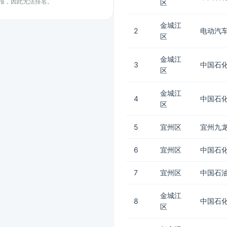
上报，因此无法排名。
区
金城江
2
电动汽车
区
金城江
3
中国石化
区
金城江
4
中国石化
区
5
宜州区
宜州九
6
宜州区
中国石化
7
宜州区
中国石油
金城江
8
中国石化
区