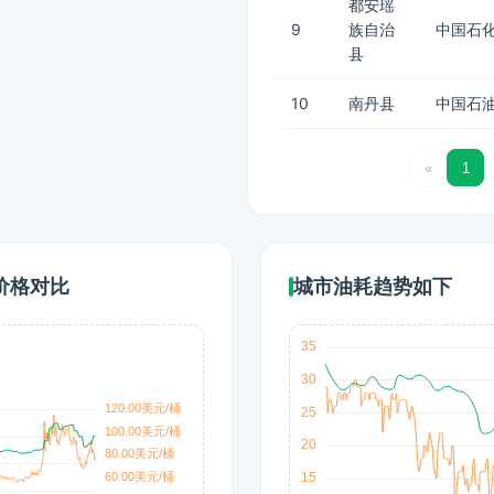
都安瑶
9
族自治
中国石化
县
10
南丹县
中国石油
«
1
价格对比
城市油耗趋势如下