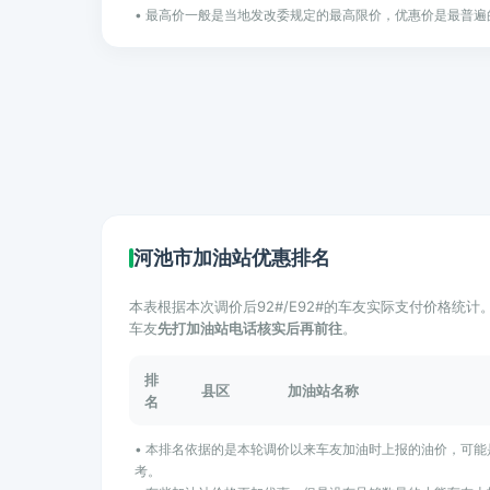
• 最高价一般是当地发改委规定的最高限价，优惠价是最普遍
河池市加油站优惠排名
本表根据本次调价后92#/E92#的车友实际支付价格统
车友
先打加油站电话核实后再前往
。
排
县区
加油站名称
名
• 本排名依据的是本轮调价以来车友加油时上报的油价，可
考。