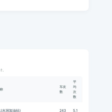
计。
平
车友
均
称
数
次
数
(水洞加油站)
243
5.1