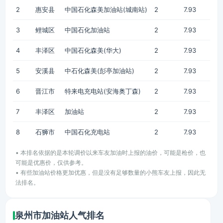
2
惠安县
中国石化森美加油站(城南站)
2
7.93
3
鲤城区
中国石化加油站
2
7.93
4
丰泽区
中国石化森美(华大)
2
7.93
5
安溪县
中石化森美(彭亭加油站)
2
7.93
6
晋江市
特来电充电站(安海奥丁森)
2
7.93
7
丰泽区
加油站
2
7.93
8
石狮市
中国石化充电站
2
7.93
• 本排名依据的是本轮调价以来车友加油时上报的油价，可能是枪价，也
可能是优惠价，仅供参考。
• 有些加油站价格更加优惠，但是没有足够数量的小熊车友上报，因此无
法排名。
泉州市加油站人气排名