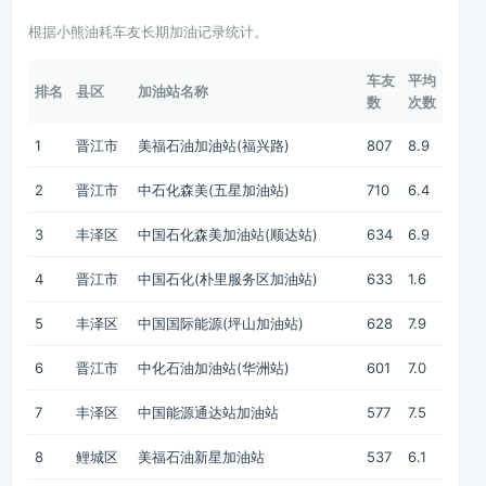
根据小熊油耗车友长期加油记录统计。
车友
平均
排名
县区
加油站名称
数
次数
1
晋江市
美福石油加油站(福兴路)
807
8.9
2
晋江市
中石化森美(五星加油站)
710
6.4
3
丰泽区
中国石化森美加油站(顺达站)
634
6.9
4
晋江市
中国石化(朴里服务区加油站)
633
1.6
5
丰泽区
中国国际能源(坪山加油站)
628
7.9
6
晋江市
中化石油加油站(华洲站)
601
7.0
7
丰泽区
中国能源通达站加油站
577
7.5
8
鲤城区
美福石油新星加油站
537
6.1