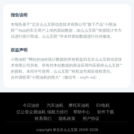
报告说明
本报告基于"北京么么互联信息技术有限公司"旗下产品"小熊油
耗"™App的车主用户上传的原始数据，由么么互联™依据统计学方
法进行统计而成。么么互联™并未对原始数据进行任何修改。
权益声明
小熊油耗™网站的油价统计数据的所有权益归北京么么互联信息技
术有限公司所有。所有对本站数据的商业应用均应获得么么互联™
的授权。未经许可使用，么么互联™有权追究相应侵权责任。
合作请联系"小熊油耗的熊大"（微信号：xxyh-xd）。
今日油价
汽车油耗
摩托车油耗
EV电耗
亿公里众测油耗
续航力排行
帮助中心
软件下载
联系我们
隐私政策
用户协议
copyright ©北京么么互联 2009-2026