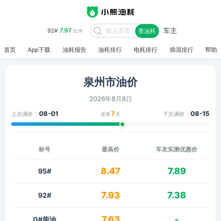
车主
7.97
92#
查油耗
元/升
首页
App下载
油耗报告
油耗排行
电耗排行
插混排行
帮助
泉州市油价
2026年8月8日
08-01
7
08-15
上次调价：
下次调价：
还有
天
标号
最高价
车友实测优惠价
8.47
7.89
95#
7.93
7.38
92#
7.63
-
0#柴油