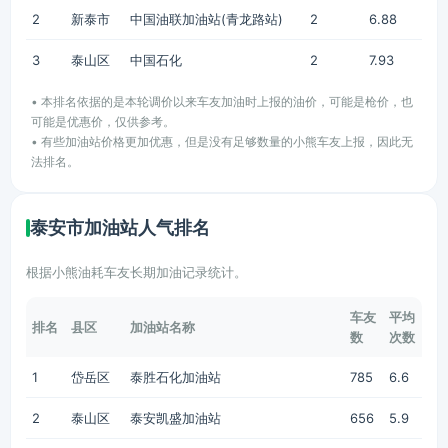
2
新泰市
中国油联加油站(青龙路站)
2
6.88
3
泰山区
中国石化
2
7.93
• 本排名依据的是本轮调价以来车友加油时上报的油价，可能是枪价，也
可能是优惠价，仅供参考。
• 有些加油站价格更加优惠，但是没有足够数量的小熊车友上报，因此无
法排名。
泰安市加油站人气排名
根据小熊油耗车友长期加油记录统计。
车友
平均
排名
县区
加油站名称
数
次数
1
岱岳区
泰胜石化加油站
785
6.6
2
泰山区
泰安凯盛加油站
656
5.9