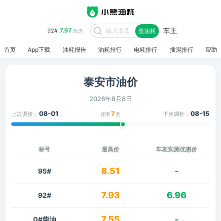
车主
7.97
92#
查油耗
元/升
首页
App下载
油耗报告
油耗排行
电耗排行
插混排行
帮助
泰安市油价
2026年8月8日
08-01
7
08-15
上次调价：
下次调价：
还有
天
标号
最高价
车友实测优惠价
8.51
-
95#
7.93
6.96
92#
7.55
-
0#柴油