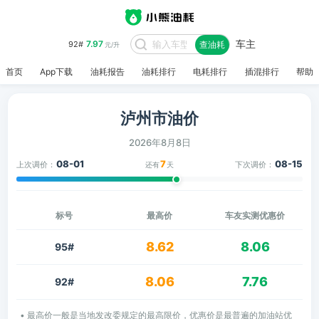
车主
7.97
92#
查油耗
元/升
首页
App下载
油耗报告
油耗排行
电耗排行
插混排行
帮助
泸州市油价
2026年8月8日
08-01
7
08-15
上次调价：
下次调价：
还有
天
标号
最高价
车友实测优惠价
8.62
8.06
95#
8.06
7.76
92#
• 最高价一般是当地发改委规定的最高限价，优惠价是最普遍的加油站优