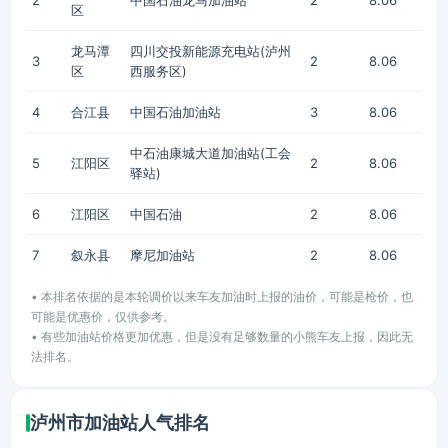
2
中国石油龙马加油站
2
8.06
区
龙马潭
四川交投新能源充电站(泸州
3
2
8.06
区
西服务区)
4
合江县
中国石油加油站
3
8.06
中石油康城大道加油站(工会
5
江阳区
2
8.06
驿站)
6
江阳区
中国石油
2
8.06
7
叙永县
摩尼加油站
2
8.06
• 本排名依据的是本轮调价以来车友加油时上报的油价，可能是枪价，也
可能是优惠价，仅供参考。
• 有些加油站价格更加优惠，但是没有足够数量的小熊车友上报，因此无
法排名。
泸州市加油站人气排名