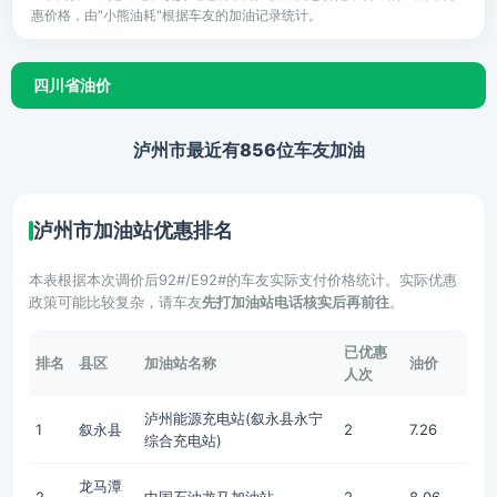
惠价格，由"小熊油耗"根据车友的加油记录统计。
四川省油价
泸州市最近有856位车友加油
泸州市加油站优惠排名
本表根据本次调价后92#/E92#的车友实际支付价格统计。实际优惠
政策可能比较复杂，请车友
先打加油站电话核实后再前往
。
已优惠
排名
县区
加油站名称
油价
人次
泸州能源充电站(叙永县永宁
1
叙永县
2
7.26
综合充电站)
龙马潭