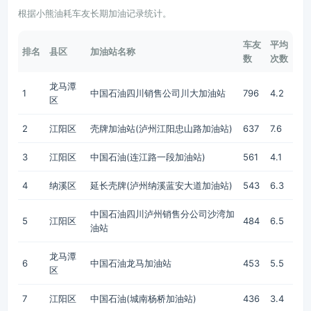
根据小熊油耗车友长期加油记录统计。
车友
平均
排名
县区
加油站名称
数
次数
龙马潭
1
中国石油四川销售公司川大加油站
796
4.2
区
2
江阳区
壳牌加油站(泸州江阳忠山路加油站)
637
7.6
3
江阳区
中国石油(连江路一段加油站)
561
4.1
4
纳溪区
延长壳牌(泸州纳溪蓝安大道加油站)
543
6.3
中国石油四川泸州销售分公司沙湾加
5
江阳区
484
6.5
油站
龙马潭
6
中国石油龙马加油站
453
5.5
区
7
江阳区
中国石油(城南杨桥加油站)
436
3.4