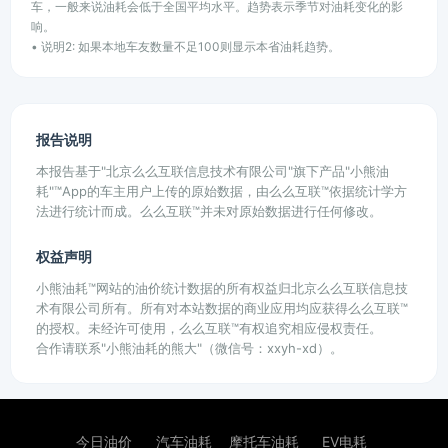
车，一般来说油耗会低于全国平均水平。趋势表示季节对油耗变化的影
响。
• 说明2: 如果本地车友数量不足100则显示本省油耗趋势。
报告说明
本报告基于"北京么么互联信息技术有限公司"旗下产品"小熊油
耗"™App的车主用户上传的原始数据，由么么互联™依据统计学方
法进行统计而成。么么互联™并未对原始数据进行任何修改。
权益声明
小熊油耗™网站的油价统计数据的所有权益归北京么么互联信息技
术有限公司所有。所有对本站数据的商业应用均应获得么么互联™
的授权。未经许可使用，么么互联™有权追究相应侵权责任。
合作请联系"小熊油耗的熊大"（微信号：xxyh-xd）。
今日油价
汽车油耗
摩托车油耗
EV电耗