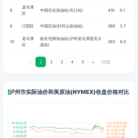
龙马潭
8
中国石化加油站(关口站)
416
6.1
区
9
江阳区
中国石油(灯杆山加油站)
386
3.7
龙马潭
延长壳牌加油站(泸州龙马潭迎宾大
10
383
6.0
区
道站)
1/5页
«
1
2
3
4
5
»
泸州市实际油价和美原油(NYMEX)收盘价格对比