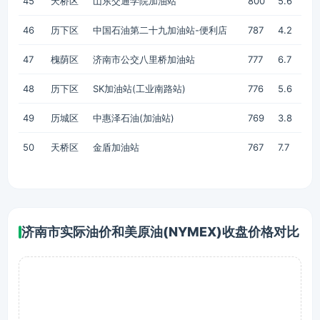
45
天桥区
山东交通学院加油站
800
5.6
46
历下区
中国石油第二十九加油站-便利店
787
4.2
47
槐荫区
济南市公交八里桥加油站
777
6.7
48
历下区
SK加油站(工业南路站)
776
5.6
49
历城区
中惠泽石油(加油站)
769
3.8
50
天桥区
金盾加油站
767
7.7
济南市实际油价和美原油(NYMEX)收盘价格对比