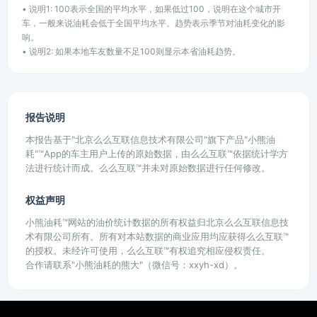
• 说明1: 100表示全国的平均水平，如果低过100，说明在这个城市开
车，一般来说油耗会低于全国平均水平。趋势表示季节对油耗变化的影
响。
• 说明2: 如果本地车友数量不足100则显示本省油耗趋势。
报告说明
本报告基于"北京么么互联信息技术有限公司"旗下产品"小熊油
耗"™App的车主用户上传的原始数据，由么么互联™依据统计学方
法进行统计而成。么么互联™并未对原始数据进行任何修改。
权益声明
小熊油耗™网站的油价统计数据的所有权益归北京么么互联信息技
术有限公司所有。所有对本站数据的商业应用均应获得么么互联™
的授权。未经许可使用，么么互联™有权追究相应侵权责任。
合作请联系"小熊油耗的熊大"（微信号：xxyh-xd）。