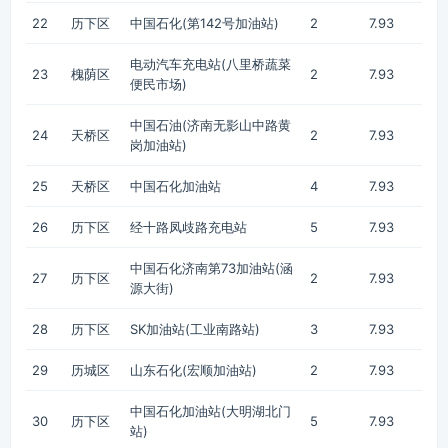
22
历下区
中国石化(第142号加油站)
2
7.93
电动汽车充电站(八里桥蔬菜
23
槐荫区
2
7.93
便民市场)
中国石油(济南无影山中路黄
24
天桥区
2
7.93
岗加油站)
25
天桥区
中国石化加油站
4
7.93
26
历下区
经十路凤歧路充电站
5
7.93
中国石化济南第73加油站(涵
27
历下区
2
7.93
源大街)
28
历下区
SK加油站(工业南路站)
3
7.93
29
历城区
山东石化(宏顺加油站)
2
7.93
中国石化加油站(大明湖北门
30
历下区
5
7.93
站)