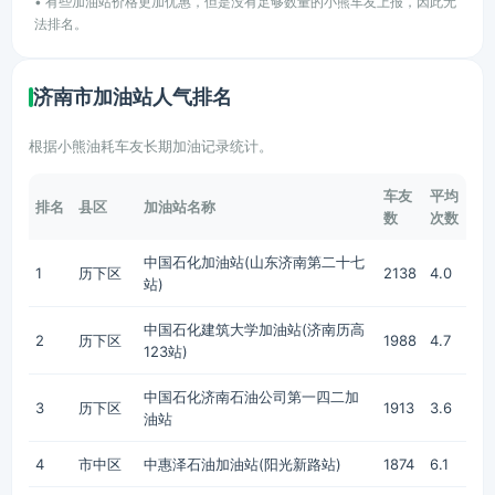
• 有些加油站价格更加优惠，但是没有足够数量的小熊车友上报，因此无
法排名。
济南市加油站人气排名
根据小熊油耗车友长期加油记录统计。
车友
平均
排名
县区
加油站名称
数
次数
中国石化加油站(山东济南第二十七
1
历下区
2138
4.0
站)
中国石化建筑大学加油站(济南历高
2
历下区
1988
4.7
123站)
中国石化济南石油公司第一四二加
3
历下区
1913
3.6
油站
4
市中区
中惠泽石油加油站(阳光新路站)
1874
6.1