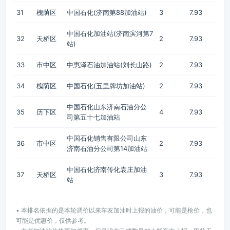
31
槐荫区
中国石化(济南第88加油站)
3
7.93
中国石化加油站(济南滨河第7
32
天桥区
2
7.93
站)
33
市中区
中惠泽石油加油站(刘长山路)
2
7.93
34
槐荫区
中国石化(五里牌坊加油站)
2
7.93
中国石化山东济南石油分公
35
历下区
4
7.93
司第五十七加油站
中国石化销售有限公司山东
36
市中区
2
7.93
济南石油分公司第14加油站
中国石化济南传化袁庄加油
37
天桥区
3
7.93
站
• 本排名依据的是本轮调价以来车友加油时上报的油价，可能是枪价，也
可能是优惠价，仅供参考。