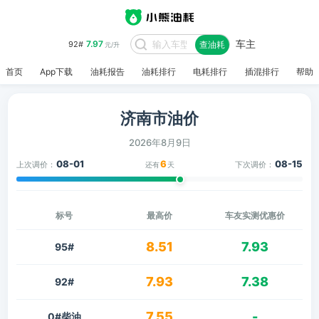
车主
7.97
92#
查油耗
元/升
首页
App下载
油耗报告
油耗排行
电耗排行
插混排行
帮助
济南市油价
2026年8月9日
08-01
6
08-15
上次调价：
下次调价：
还有
天
标号
最高价
车友实测优惠价
8.51
7.93
95#
7.93
7.38
92#
7.55
-
0#柴油