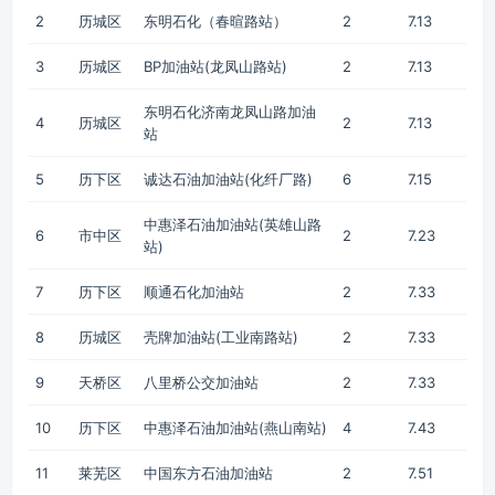
2
历城区
东明石化（春暄路站）
2
7.13
3
历城区
BP加油站(龙凤山路站)
2
7.13
东明石化济南龙凤山路加油
4
历城区
2
7.13
站
5
历下区
诚达石油加油站(化纤厂路)
6
7.15
中惠泽石油加油站(英雄山路
6
市中区
2
7.23
站)
7
历下区
顺通石化加油站
2
7.33
8
历城区
壳牌加油站(工业南路站)
2
7.33
9
天桥区
八里桥公交加油站
2
7.33
10
历下区
中惠泽石油加油站(燕山南站)
4
7.43
11
莱芜区
中国东方石油加油站
2
7.51