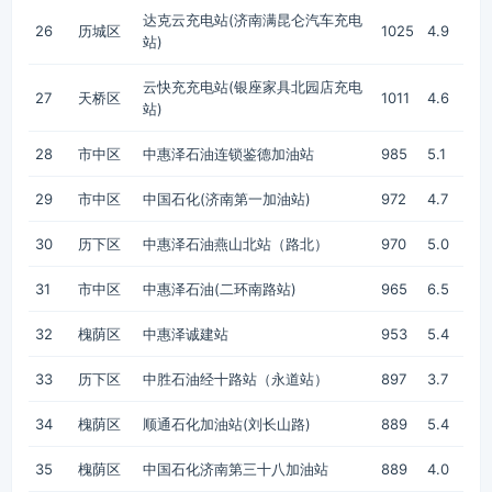
达克云充电站(济南满昆仑汽车充电
26
历城区
1025
4.9
站)
云快充充电站(银座家具北园店充电
27
天桥区
1011
4.6
站)
28
市中区
中惠泽石油连锁鉴德加油站
985
5.1
29
市中区
中国石化(济南第一加油站)
972
4.7
30
历下区
中惠泽石油燕山北站（路北）
970
5.0
31
市中区
中惠泽石油(二环南路站)
965
6.5
32
槐荫区
中惠泽诚建站
953
5.4
33
历下区
中胜石油经十路站（永道站）
897
3.7
34
槐荫区
顺通石化加油站(刘长山路)
889
5.4
35
槐荫区
中国石化济南第三十八加油站
889
4.0