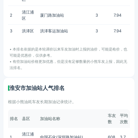
清江浦
2
厦门路加油站
3
7.94
区
3
洪泽区
洪泽客运加油站
3
7.94
• 本排名依据的是本轮调价以来车友加油时上报的油价，可能是枪价，也
可能是优惠价，仅供参考。
• 有些加油站价格更加优惠，但是没有足够数量的小熊车友上报，因此无
法排名。
淮安市加油站人气排名
根据小熊油耗车友长期加油记录统计。
车友
平均
排名
县区
加油站名称
数
次数
清江浦
1
中国石化(深圳路加油站)
608
3.7