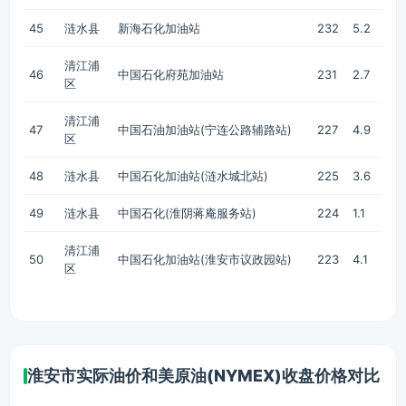
45
涟水县
新海石化加油站
232
5.2
清江浦
46
中国石化府苑加油站
231
2.7
区
清江浦
47
中国石油加油站(宁连公路辅路站)
227
4.9
区
48
涟水县
中国石化加油站(涟水城北站)
225
3.6
49
涟水县
中国石化(淮阴蒋庵服务站)
224
1.1
清江浦
50
中国石化加油站(淮安市议政园站)
223
4.1
区
淮安市实际油价和美原油(NYMEX)收盘价格对比