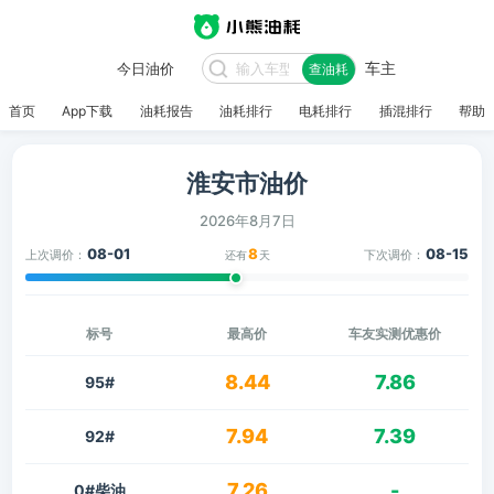
车主
今日油价
查油耗
首页
App下载
油耗报告
油耗排行
电耗排行
插混排行
帮助
淮安市油价
2026年8月7日
08-01
8
08-15
上次调价：
下次调价：
还有
天
标号
最高价
车友实测优惠价
8.44
7.86
95#
7.94
7.39
92#
7.26
-
0#柴油