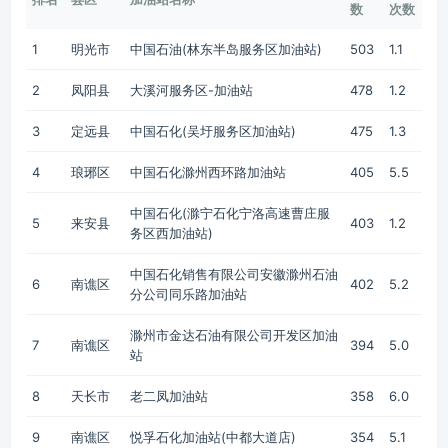
数
次数
1
明光市
中国石油(林东半岛服务区加油站)
503
1.1
2
凤阳县
大溪河服务区-加油站
478
1.2
3
定远县
中国石化(吴圩服务区加油站)
475
1.3
4
琅琊区
中国石化滁州西环路加油站
405
5.5
中国石化(滁宁石化宁洛高速曹庄服
5
来安县
403
1.2
务区西加油站)
中国石化销售有限公司安徽滁州石油
6
南谯区
402
5.2
分公司同乐路加油站
滁州市金达石油有限公司开发区加油
7
南谯区
394
5.0
站
8
天长市
老二凤加油站
358
6.0
9
南谯区
悦孚石化加油站(中都大道店)
354
5.1