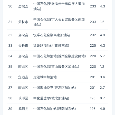
中国石化(安徽滁州全椒南屏大道加
30
全椒县
233
4.3
油站)
中国石化(滁宁天长石梁服务区南加
31
天长市
233
1.2
油站)
32
全椒县
悦孚石化全椒高速加油站
232
4.9
33
天长市
建设路加油站(建设东路)
225
4.3
34
全椒县
中国石化加油站(滁州全椒建设路站)
220
5.7
35
南谯区
中国石化(皇甫山服务区加油站)
220
1.2
36
定远县
定远城中加油站
201
3.6
37
南谯区
中国海油悦孚(开发区加油站)
201
2.7
38
琅琊区
中化道达尔(城北加油站)
195
8.7
39
凤阳县
中国石化加油站(凤阳城东站)
195
4.9