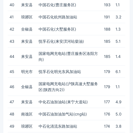
40
来安县
中国石化(曹庄服务区)
193
1.1
41
琅琊区
中国石化杭州路加油站
191
3.2
42
全椒县
中国石化(大墅服务区)
188
1.3
43
来安县
悦孚石化(来安汊河站柴油)
185
5.1
国家电网充电站(曹庄服务区洛阳方
44
来安县
185
1.4
向)
45
明光市
悦孚石化明光东风加油站
179
6.1
国家电网充电站(沪陕高速大墅服务
46
全椒县
179
1.1
区(陕西方向2))
47
来安县
中化石油加油站(来宁大道站)
177
4.9
48
南谯区
中国石油加油加气站(cng站)
176
5.0
49
琅琊区
中石化清流东路加油站
174
3.8