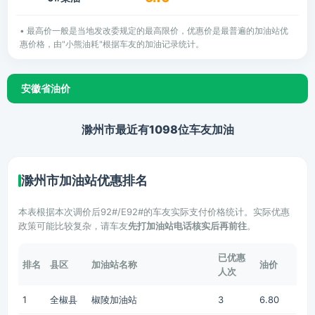
• 最高价一般是当地发改委规定的最高限价，优惠价是最普遍的加油站优
惠价格，由"小熊油耗"根据车友的加油记录统计。
安徽省油价
滁州市最近有1098位车友加油
滁州市加油站优惠排名
本表根据本次调价后92#/E92#的车友实际支付价格统计。实际优惠
政策可能比较复杂，请车友
先打加油站电话核实后再前往
。
已优惠
排名
县区
加油站名称
油价
人次
1
全椒县
椒陵加油站
3
6.80