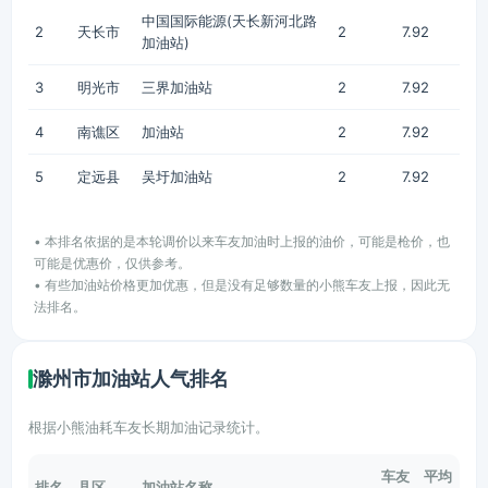
中国国际能源(天长新河北路
2
天长市
2
7.92
加油站)
3
明光市
三界加油站
2
7.92
4
南谯区
加油站
2
7.92
5
定远县
吴圩加油站
2
7.92
• 本排名依据的是本轮调价以来车友加油时上报的油价，可能是枪价，也
可能是优惠价，仅供参考。
• 有些加油站价格更加优惠，但是没有足够数量的小熊车友上报，因此无
法排名。
滁州市加油站人气排名
根据小熊油耗车友长期加油记录统计。
车友
平均
排名
县区
加油站名称