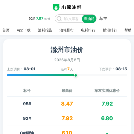
车主
7.97
92#
查油耗
元/升
首页
App下载
油耗报告
油耗排行
电耗排行
插混排行
帮助
滁州市油价
2026年8月8日
08-01
7
08-15
上次调价：
下次调价：
还有
天
标号
最高价
车友实测优惠价
8.47
7.92
95#
7.92
6.80
92#
6.10
-
0#柴油