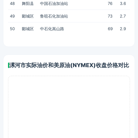
48
舞阳县
中国石油加油站
76
3.6
49
郾城区
鲁咀石化加油站
73
2.7
50
郾城区
中石化嵩山路
69
2.9
漯河市实际油价和美原油(NYMEX)收盘价格对比