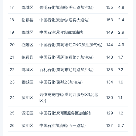
17
郾城区
鲁明石化加油站(淞江路加油站)
155
4.8
18
临颍县
中国石化加油站(迎宾大道站)
153
2.4
19
郾城区
中国石油漯河第四加油站
149
2.9
20
召陵区
中国石化(漯河凇江CNG加油加气站)
144
4.9
21
临颍县
中国石化(漯河临颍第九加油站)
143
1.7
22
郾城区
百利石化(漯河市辽河路加油站)
135
7.2
23
郾城区
中国石化(郾城23加油站)
134
1.9
云快充充电站(漯河西服务区站(北
24
源汇区
130
1.1
区))
25
源汇区
中国石化漯河西服务区加油站
129
1.2
26
源汇区
中国石油加油站(五一路站)
127
5.7