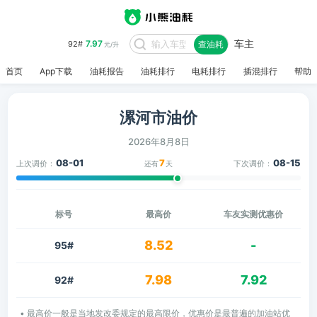
车主
7.97
92#
查油耗
元/升
首页
App下载
油耗报告
油耗排行
电耗排行
插混排行
帮助
漯河市油价
2026年8月8日
08-01
7
08-15
上次调价：
下次调价：
还有
天
标号
最高价
车友实测优惠价
8.52
-
95#
7.98
7.92
92#
• 最高价一般是当地发改委规定的最高限价，优惠价是最普遍的加油站优