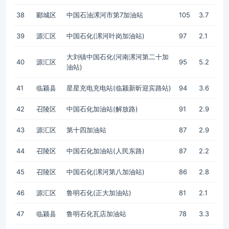
38
郾城区
中国石油漯河市第7加油站
105
3.7
39
源汇区
中国石化(漯河叶岗加油站)
97
2.1
大刘镇中国石化(河南漯河第二十加
40
源汇区
95
5.2
油站)
41
临颍县
星星充电充电站(临颍新昕迎宾路站)
94
3.6
42
召陵区
中国石化加油站(解放路)
91
2.9
43
源汇区
第十四加油站
87
2.9
44
召陵区
中国石化加油站(人民东路)
87
2.2
45
召陵区
中国石化(漯河第八加油站)
86
2.8
46
源汇区
鲁明石化(正大加油站)
81
2.1
47
临颍县
鲁明石化瓦店加油站
78
3.3