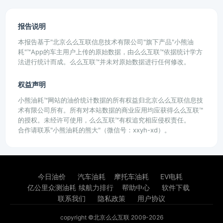
报告说明
本报告基于"北京么么互联信息技术有限公司"旗下产品"小熊油
耗"™App的车主用户上传的原始数据，由么么互联™依据统计学方
法进行统计而成。么么互联™并未对原始数据进行任何修改。
权益声明
小熊油耗™网站的油价统计数据的所有权益归北京么么互联信息技
术有限公司所有。所有对本站数据的商业应用均应获得么么互联™
的授权。未经许可使用，么么互联™有权追究相应侵权责任。
合作请联系"小熊油耗的熊大"（微信号：xxyh-xd）。
今日油价
汽车油耗
摩托车油耗
EV电耗
亿公里众测油耗
续航力排行
帮助中心
软件下载
联系我们
隐私政策
用户协议
copyright ©北京么么互联 2009-2026