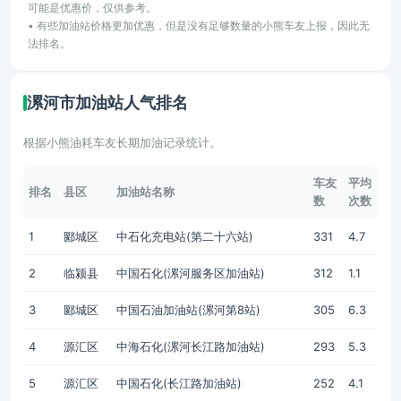
可能是优惠价，仅供参考。
• 有些加油站价格更加优惠，但是没有足够数量的小熊车友上报，因此无
法排名。
漯河市加油站人气排名
根据小熊油耗车友长期加油记录统计。
车友
平均
排名
县区
加油站名称
数
次数
1
郾城区
中石化充电站(第二十六站)
331
4.7
2
临颍县
中国石化(漯河服务区加油站)
312
1.1
3
郾城区
中国石油加油站(漯河第8站)
305
6.3
4
源汇区
中海石化(漯河长江路加油站)
293
5.3
5
源汇区
中国石化(长江路加油站)
252
4.1