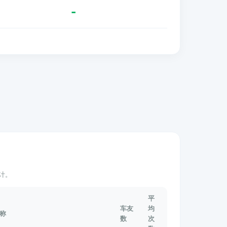
-
计。
平
车友
均
称
数
次