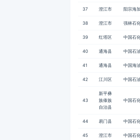
37
澄江市
阳宗海加
38
澄江市
强林石
39
红塔区
中国石化
40
通海县
中国石油
41
通海县
中国海
42
江川区
中国石油
新平彝
43
族傣族
中国石化
自治县
44
易门县
中国石化
45
澄江市
中国石