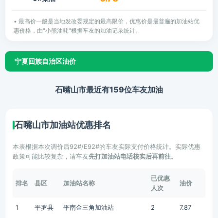
• 最高价一般是当地发改委规定的最高限价，优惠价是最普遍的加油站优
惠价格，由"小熊油耗"根据车友的加油记录统计。
宁夏回族自治区油价
石嘴山市最近有159位车友加油
石嘴山市加油站优惠排名
本表根据本次调价后92#/E92#的车友实际支付价格统计。实际优惠
政策可能比较复杂，请车友
先打加油站电话核实后再前往
。
已优惠
排名
县区
加油站名称
油价
人次
1
平罗县
平南金三角加油站
2
7.87