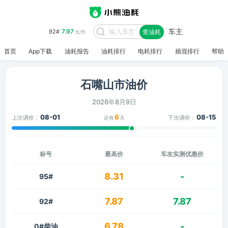
车主
7.97
92#
查油耗
元/升
首页
App下载
油耗报告
油耗排行
电耗排行
插混排行
帮助
石嘴山市油价
2026年8月9日
08-01
6
08-15
上次调价：
下次调价：
还有
天
标号
最高价
车友实测优惠价
8.31
-
95#
7.87
7.87
92#
6.78
-
0#柴油