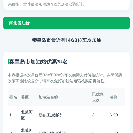
惠价格，由"小熊油耗"根据车友的加油记录统计。
河北省油价
秦皇岛市最近有1463位车友加油
秦皇岛市加油站优惠排名
本表根据本次调价后92#/E92#的车友实际支付价格统计。实际优惠
政策可能比较复杂，请车友
先打加油站电话核实后再前往
。
已优惠
排名
县区
加油站名称
油价
人次
北戴河
1
蔡各庄加油站
3
6.29
区
北戴河