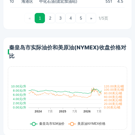
10
海港区
中化石油(团宏加油站)
551
4.5
1/5页
«
1
2
3
4
5
»
秦皇岛市实际油价和美原油(NYMEX)收盘价格对
比