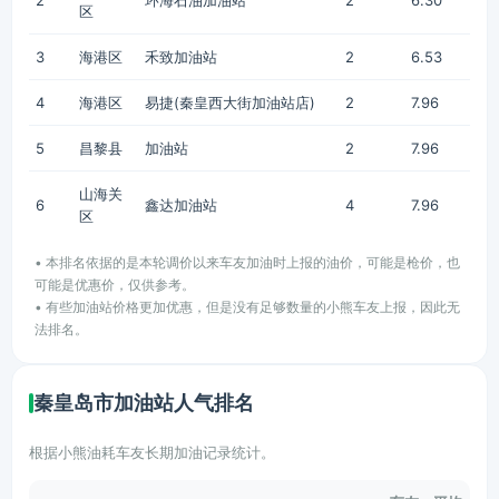
2
环海石油加油站
2
6.30
区
3
海港区
禾致加油站
2
6.53
4
海港区
易捷(秦皇西大街加油站店)
2
7.96
5
昌黎县
加油站
2
7.96
山海关
6
鑫达加油站
4
7.96
区
• 本排名依据的是本轮调价以来车友加油时上报的油价，可能是枪价，也
可能是优惠价，仅供参考。
• 有些加油站价格更加优惠，但是没有足够数量的小熊车友上报，因此无
法排名。
秦皇岛市加油站人气排名
根据小熊油耗车友长期加油记录统计。