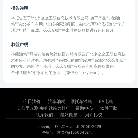
报告说明
本报告基于"北京么么互联信息技术有限公司"旗下产品"小熊油
耗"™App的车主用户上传的原始数据，由么么互联™依据统计学方
法进行统计而成。么么互联™并未对原始数据进行任何修改。
权益声明
小熊油耗™网站的油价统计数据的所有权益归北京么么互联信息技
术有限公司所有。所有对本站数据的商业应用均应获得么么互联™
的授权。未经许可使用，么么互联™有权追究相应侵权责任。
合作请联系"小熊油耗的熊大"（微信号：xxyh-xd）。
今日油价
汽车油耗
摩托车油耗
EV电耗
亿公里众测油耗
续航力排行
帮助中心
软件下载
联系我们
隐私政策
用户协议
copyright ©北京么么互联 2009-2026
备案号：京ICP备15003452号-1