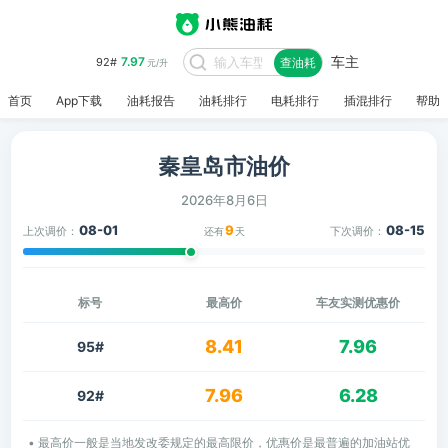
车主
7.97
92#
查油耗
元/升
首页
App下载
油耗报告
油耗排行
电耗排行
插混排行
帮助
秦皇岛市油价
2026年8月6日
08-01
9
08-15
上次调价：
下次调价：
还有
天
标号
最高价
车友实测优惠价
8.41
7.96
95#
7.96
6.28
92#
• 最高价一般是当地发改委规定的最高限价，优惠价是最普遍的加油站优