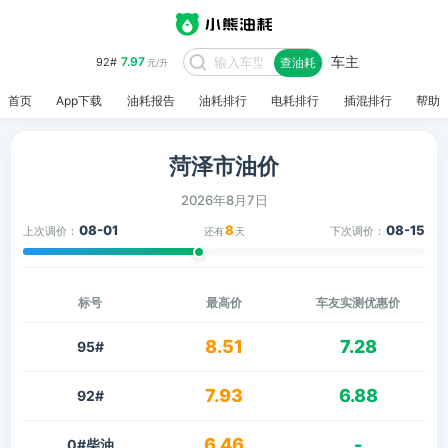
车主
7.97
92#
查油耗
元/升
首页
App下载
油耗报告
油耗排行
电耗排行
插混排行
帮助
菏泽市油价
2026年8月7日
08-01
8
08-15
上次调价：
下次调价：
还有
天
标号
最高价
车友实测优惠价
8.51
7.28
95#
7.93
6.88
92#
6.46
-
0#柴油