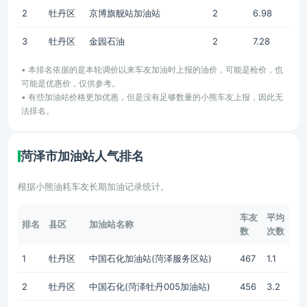
2
牡丹区
京博旗舰站加油站
2
6.98
3
牡丹区
金园石油
2
7.28
• 本排名依据的是本轮调价以来车友加油时上报的油价，可能是枪价，也
可能是优惠价，仅供参考。
• 有些加油站价格更加优惠，但是没有足够数量的小熊车友上报，因此无
法排名。
菏泽市加油站人气排名
根据小熊油耗车友长期加油记录统计。
车友
平均
排名
县区
加油站名称
数
次数
1
牡丹区
中国石化加油站(菏泽服务区站)
467
1.1
2
牡丹区
中国石化(菏泽牡丹005加油站)
456
3.2