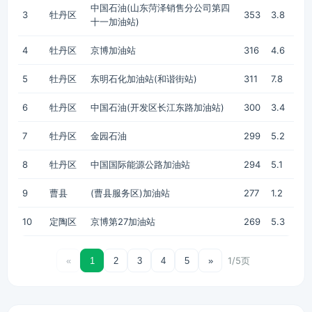
中国石油(山东菏泽销售分公司第四
3
牡丹区
353
3.8
十一加油站)
4
牡丹区
京博加油站
316
4.6
5
牡丹区
东明石化加油站(和谐街站)
311
7.8
6
牡丹区
中国石油(开发区长江东路加油站)
300
3.4
7
牡丹区
金园石油
299
5.2
8
牡丹区
中国国际能源公路加油站
294
5.1
9
曹县
(曹县服务区)加油站
277
1.2
10
定陶区
京博第27加油站
269
5.3
1/5页
«
1
2
3
4
5
»