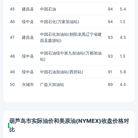
45
建昌县
中国石油
94
5.4
46
绥中县
中国石化(万家加油站)
94
1.3
中国石化加油站(朝阳龙禹辽宁省建
47
建昌县
93
4.5
昌县森源站)
中国石油绥中第九加油站(万都加油
48
绥中县
93
1.3
站)
49
绥中县
中国石油加油站(西郊站)
91
5.8
50
兴城市
广益大加油站
89
4.5
葫芦岛市实际油价和美原油(NYMEX)收盘价格对
比