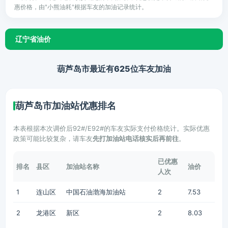
惠价格，由"小熊油耗"根据车友的加油记录统计。
辽宁省油价
葫芦岛市最近有625位车友加油
葫芦岛市加油站优惠排名
本表根据本次调价后92#/E92#的车友实际支付价格统计。实际优惠
政策可能比较复杂，请车友
先打加油站电话核实后再前往
。
已优惠
排名
县区
加油站名称
油价
人次
1
连山区
中国石油渤海加油站
2
7.53
2
龙港区
新区
2
8.03