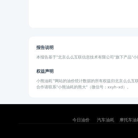
报告说明
本报告基于"北京么么互联信息技术有限公司"旗下产品"
权益声明
小熊油耗™网站的油价统计数据的所有权益归北京么么互
合作请联系"小熊油耗的熊大"（微信号：xxyh-xd）。
今日油价
汽车油耗
摩托车油