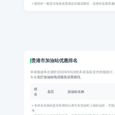
• 最高价一般是当地发改委规定的最高限价，优惠价是最普遍
贵港市加油站优惠排名
本表根据本次调价后92#/E92#的车友实际支付价格统
车友
先打加油站电话核实后再前往
。
排
县区
加油站名称
名
• 本排名依据的是本轮调价以来车友加油时上报的油价，可
考。