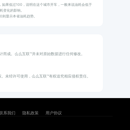
水平，如果低过100，说明在这个城市开车，一般来说油耗会低于
耗变化的影响。
100则显示本省油耗趋势。
统计而成。么么互联™并未对原始数据进行任何修改。
权。未经许可使用，么么互联™有权追究相应侵权责任。
联系我们
隐私政策
用户协议