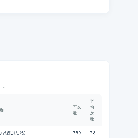
计。
平
车友
均
称
数
次
数
(城西加油站)
769
7.8