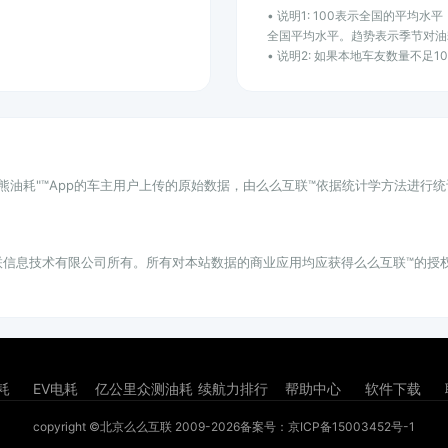
• 说明1: 100表示全国的平均
全国平均水平。趋势表示季节对油
• 说明2: 如果本地车友数量不足
小熊油耗"™App的车主用户上传的原始数据，由么么互联™依据统计学方法进行
联信息技术有限公司所有。所有对本站数据的商业应用均应获得么么互联™的授
耗
EV电耗
亿公里众测油耗
续航力排行
帮助中心
软件下载
copyright ©北京么么互联 2009-2026
备案号：京ICP备15003452号-1