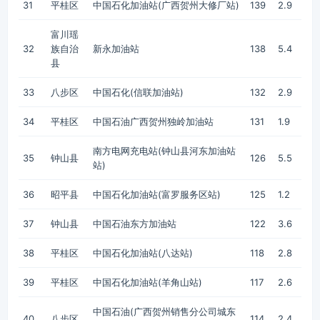
31
平桂区
中国石化加油站(广西贺州大修厂站)
139
2.9
富川瑶
32
族自治
新永加油站
138
5.4
县
33
八步区
中国石化(信联加油站)
132
2.9
34
平桂区
中国石油广西贺州独岭加油站
131
1.9
南方电网充电站(钟山县河东加油站
35
钟山县
126
5.5
站)
36
昭平县
中国石化加油站(富罗服务区站)
125
1.2
37
钟山县
中国石油东方加油站
122
3.6
38
平桂区
中国石化加油站(八达站)
118
2.8
39
平桂区
中国石化加油站(羊角山站)
117
2.6
中国石油(广西贺州销售分公司城东
40
八步区
114
2.4