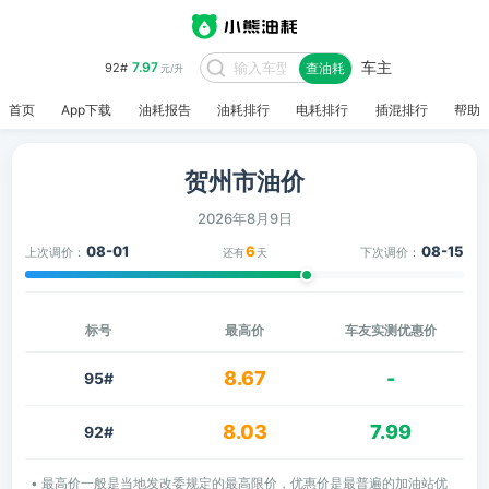
车主
7.97
92#
查油耗
元/升
首页
App下载
油耗报告
油耗排行
电耗排行
插混排行
帮助
贺州市油价
2026年8月9日
08-01
6
08-15
上次调价：
下次调价：
还有
天
标号
最高价
车友实测优惠价
8.67
-
95#
8.03
7.99
92#
• 最高价一般是当地发改委规定的最高限价，优惠价是最普遍的加油站优