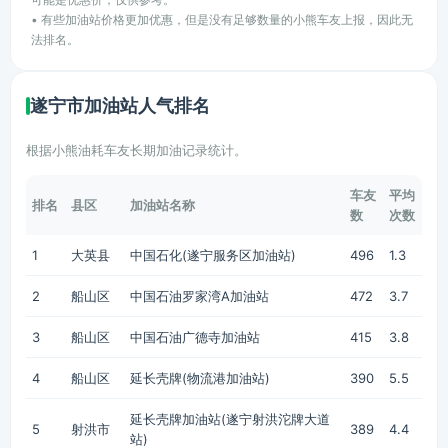
• 有些加油站价格更加优惠，但是没有足够数量的小熊车友上报，因此无
法排名。
遂宁市加油站人气排名
根据小熊油耗车友长期加油记录统计。
车友
平均
排名
县区
加油站名称
数
次数
1
大英县
中国石化(遂宁服务区加油站)
496
1.3
2
船山区
中国石油罗家湾A加油站
472
3.7
3
船山区
中国石油广德寺加油站
415
3.8
4
船山区
延长壳牌(物流港加油站)
390
5.5
延长壳牌加油站(遂宁射洪沱牌大道
5
射洪市
389
4.4
站)