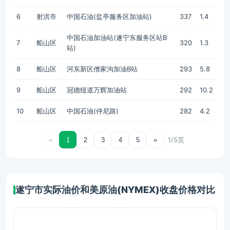
6
射洪市
中国石油(盐亭服务区加油站)
337
1.4
中国石油加油站(遂宁东服务区站B
7
船山区
320
1.3
站)
8
船山区
河东新区僧家沟加油B站
293
5.8
9
船山区
冠德纽道万辉加油站
292
10.2
10
船山区
中国石油(仲尼路)
282
4.2
1/5页
«
1
2
3
4
5
»
遂宁市实际油价和美原油(NYMEX)收盘价格对比