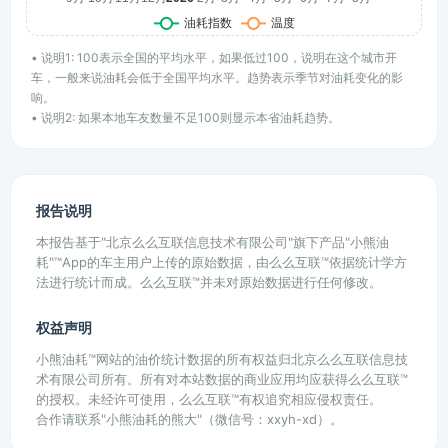
• 说明1: 100表示全国的平均水平，如果低过100，说明在这个城市开
车，一般来说油耗会低于全国平均水平。趋势表示季节对油耗变化的影
响。
• 说明2: 如果本地车友数量不足100则显示本省油耗趋势。
报告说明
本报告基于"北京么么互联信息技术有限公司"旗下产品"小熊油
耗"™App的车主用户上传的原始数据，由么么互联™依据统计学方
法进行统计而成。么么互联™并未对原始数据进行任何修改。
权益声明
小熊油耗™网站的油价统计数据的所有权益归北京么么互联信息技
术有限公司所有。所有对本站数据的商业应用均应获得么么互联™
的授权。未经许可使用，么么互联™有权追究相应侵权责任。
合作请联系"小熊油耗的熊大"（微信号：xxyh-xd）。