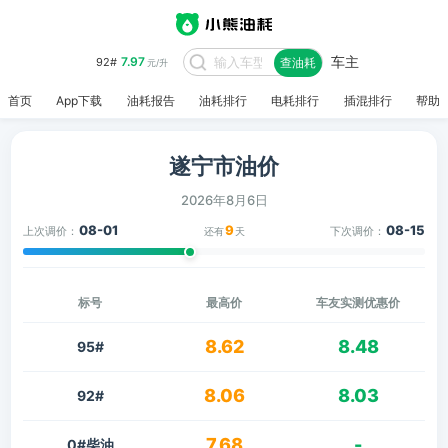
车主
7.97
92#
查油耗
元/升
首页
App下载
油耗报告
油耗排行
电耗排行
插混排行
帮助
遂宁市油价
2026年8月6日
08-01
9
08-15
上次调价：
下次调价：
还有
天
标号
最高价
车友实测优惠价
8.62
8.48
95#
8.06
8.03
92#
7.68
-
0#柴油