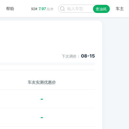
帮助
车主
7.97
92#
查油耗
元/升
08-15
下次调价：
车友实测优惠价
-
-