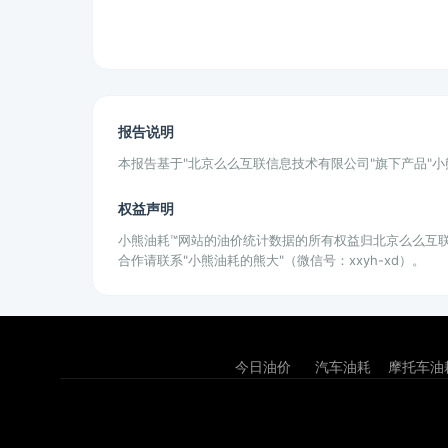
报告说明
本报告基于"北京么么互联信息技术有限公司"旗下产品"
权益声明
小熊油耗™网站的油价统计数据的所有权益归北京么么互
合作请联系"小熊油耗的熊大"（微信号：xxyh-xd）。
今日油价
汽车油耗
摩托车油