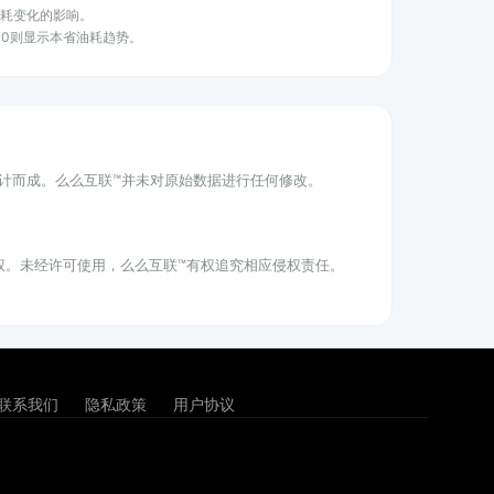
油耗变化的影响。
100则显示本省油耗趋势。
统计而成。么么互联™并未对原始数据进行任何修改。
权。未经许可使用，么么互联™有权追究相应侵权责任。
联系我们
隐私政策
用户协议