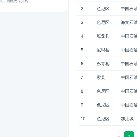
上报，因此无法排名。
2
色尼区
中国石
3
色尼区
海文石
4
班戈县
中国石
5
尼玛县
中国石油
6
巴青县
中国石
7
索县
中国石油
8
色尼区
中国石油
9
色尼区
中国石
10
色尼区
加油城
«
1