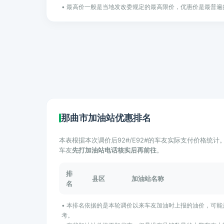
• 最高价一般是当地发改委规定的最高限价，优惠价是最普遍
那曲市加油站优惠排名
本表根据本次调价后92#/E92#的车友实际支付价格统
车友
先打加油站电话核实后再前往
。
排
县区
加油站名称
名
• 本排名依据的是本轮调价以来车友加油时上报的油价，可
考。