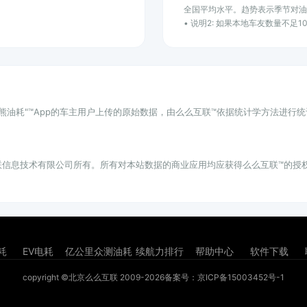
全国平均水平。趋势表示季节对
• 说明2: 如果本地车友数量不足
小熊油耗"™App的车主用户上传的原始数据，由么么互联™依据统计学方法进行
联信息技术有限公司所有。所有对本站数据的商业应用均应获得么么互联™的授
耗
EV电耗
亿公里众测油耗
续航力排行
帮助中心
软件下载
copyright ©北京么么互联 2009-2026
备案号：京ICP备15003452号-1