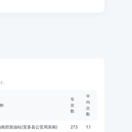
计。
平
车
均
称
友
次
数
数
南郊加油站(安多县公安局东南)
273
1.1