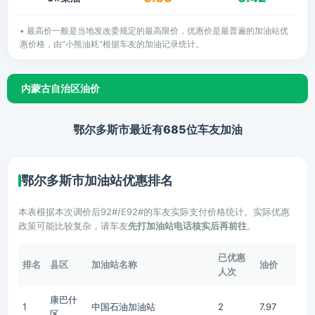
• 最高价一般是当地发改委规定的最高限价，优惠价是最普遍的加油站优
惠价格，由"小熊油耗"根据车友的加油记录统计。
内蒙古自治区油价
鄂尔多斯市最近有685位车友加油
鄂尔多斯市加油站优惠排名
本表根据本次调价后92#/E92#的车友实际支付价格统计。实际优惠
政策可能比较复杂，请车友
先打加油站电话核实后再前往
。
已优惠
排名
县区
加油站名称
油价
人次
康巴什
1
中国石油加油站
2
7.97
区