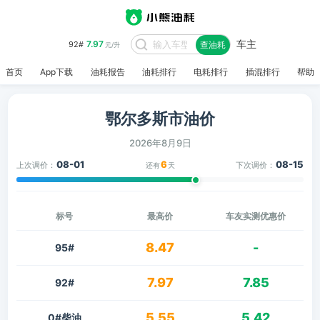
车主
7.97
92#
查油耗
元/升
首页
App下载
油耗报告
油耗排行
电耗排行
插混排行
帮助
鄂尔多斯市油价
2026年8月9日
08-01
6
08-15
上次调价：
下次调价：
还有
天
标号
最高价
车友实测优惠价
8.47
-
95#
7.97
7.85
92#
5.55
5.42
0#柴油