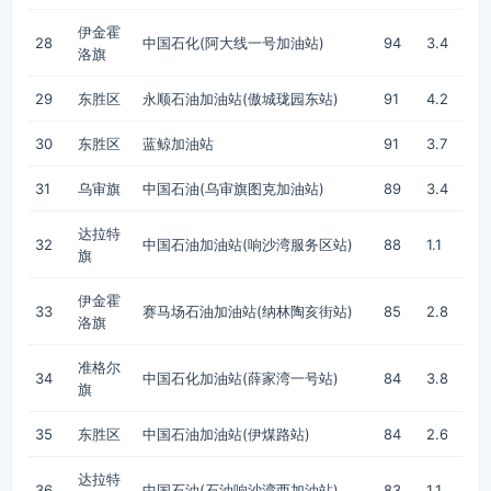
伊金霍
28
中国石化(阿大线一号加油站)
94
3.4
洛旗
29
东胜区
永顺石油加油站(傲城珑园东站)
91
4.2
30
东胜区
蓝鲸加油站
91
3.7
31
乌审旗
中国石油(乌审旗图克加油站)
89
3.4
达拉特
32
中国石油加油站(响沙湾服务区站)
88
1.1
旗
伊金霍
33
赛马场石油加油站(纳林陶亥街站)
85
2.8
洛旗
准格尔
34
中国石化加油站(薛家湾一号站)
84
3.8
旗
35
东胜区
中国石油加油站(伊煤路站)
84
2.6
达拉特
36
中国石油(石油响沙湾西加油站)
83
1.1