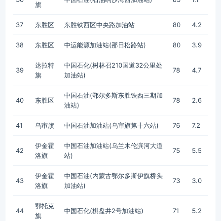
旗
37
东胜区
东胜铁西区中央路加油站
80
4.2
38
东胜区
中运能源加油站(那日松路站)
80
3.9
达拉特
中国石化(树林召210国道32公里处
39
78
4.7
旗
加油站)
中国石油(鄂尔多斯东胜铁西三期加
40
东胜区
78
2.6
油站)
41
乌审旗
中国石油加油站(乌审旗第十六站)
76
7.2
伊金霍
中国石油加油站(乌兰木伦滨河大道
42
75
5.5
洛旗
站)
伊金霍
中国石油(内蒙古鄂尔多斯伊旗桥头
43
73
3.0
洛旗
加油站)
鄂托克
44
中国石化(棋盘井2号加油站)
71
5.2
旗