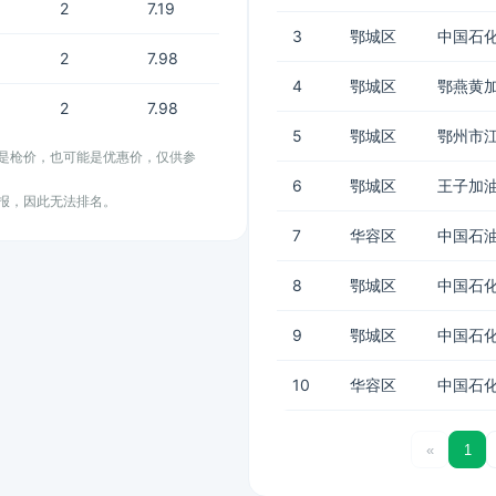
2
7.19
3
鄂城区
中国石化
2
7.98
4
鄂城区
鄂燕黄
2
7.98
5
鄂城区
鄂州市
能是枪价，也可能是优惠价，仅供参
6
鄂城区
王子加
上报，因此无法排名。
7
华容区
中国石
8
鄂城区
中国石化
9
鄂城区
中国石化
10
华容区
中国石化
«
1