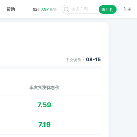
帮助
车主
7.97
92#
查油耗
元/升
08-15
下次调价：
车友实测优惠价
7.59
7.19