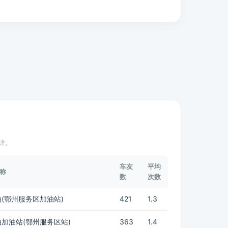
计。
车友
平均
称
数
次数
(鄂州服务区加油站)
421
1.3
加油站(鄂州服务区站)
363
1.4