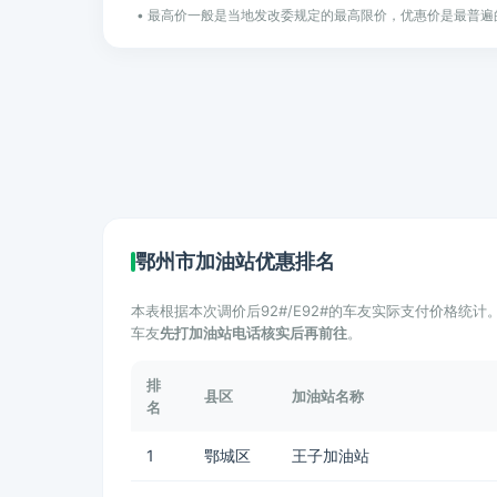
• 最高价一般是当地发改委规定的最高限价，优惠价是最普遍
鄂州市加油站优惠排名
本表根据本次调价后92#/E92#的车友实际支付价格统
车友
先打加油站电话核实后再前往
。
排
县区
加油站名称
名
1
鄂城区
王子加油站