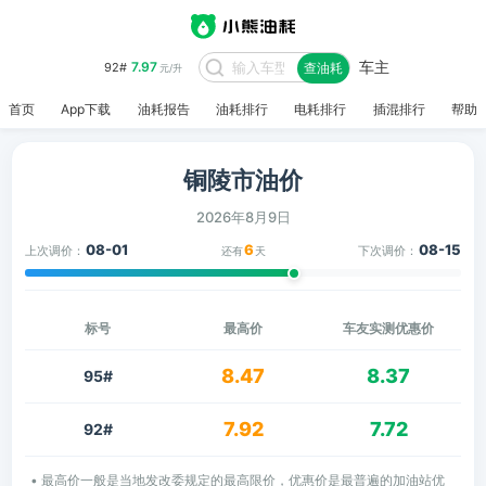
车主
7.97
92#
查油耗
元/升
首页
App下载
油耗报告
油耗排行
电耗排行
插混排行
帮助
铜陵市油价
2026年8月9日
08-01
6
08-15
上次调价：
下次调价：
还有
天
标号
最高价
车友实测优惠价
8.47
8.37
95#
7.92
7.72
92#
• 最高价一般是当地发改委规定的最高限价，优惠价是最普遍的加油站优