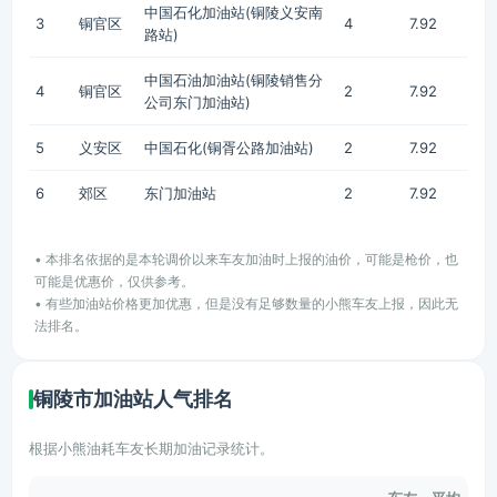
中国石化加油站(铜陵义安南
3
铜官区
4
7.92
路站)
中国石油加油站(铜陵销售分
4
铜官区
2
7.92
公司东门加油站)
5
义安区
中国石化(铜胥公路加油站)
2
7.92
6
郊区
东门加油站
2
7.92
• 本排名依据的是本轮调价以来车友加油时上报的油价，可能是枪价，也
可能是优惠价，仅供参考。
• 有些加油站价格更加优惠，但是没有足够数量的小熊车友上报，因此无
法排名。
铜陵市加油站人气排名
根据小熊油耗车友长期加油记录统计。