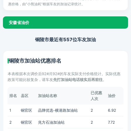
惠价格，由"小熊油耗"根据车友的加油记录统计。
安徽省油价
铜陵市最近有557位车友加油
铜陵市加油站优惠排名
本表根据本次调价后92#/E92#的车友实际支付价格统计。实际优惠
政策可能比较复杂，请车友
先打加油站电话核实后再前往
。
已优惠
排名
县区
加油站名称
油价
人次
1
铜官区
品牌优选-横港路加油站
2
6.92
2
铜官区
兆方石油加油站
2
7.72