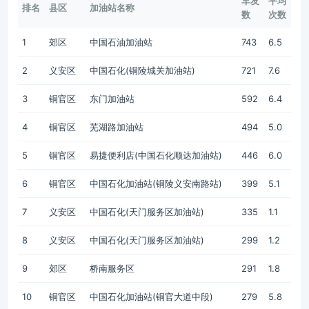
车友
平均
排名
县区
加油站名称
数
次数
1
郊区
中国石油加油站
743
6.5
2
义安区
中国石化(铜陵城关加油站)
721
7.6
3
铜官区
东门加油站
592
6.4
4
铜官区
芜湖路加油站
494
5.0
5
铜官区
易捷便利店(中国石化顺达加油站)
446
6.0
6
铜官区
中国石化加油站(铜陵义安南路站)
399
5.1
7
义安区
中国石化(天门服务区加油站)
335
1.1
8
义安区
中国石化(天门服务区加油站)
299
1.2
9
郊区
桥南服务区
291
1.8
10
铜官区
中国石化加油站(铜官大道中段)
279
5.8