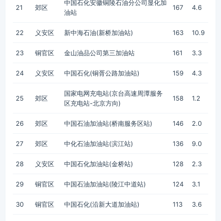
中国石化安徽铜陵石油分公司显化加
21
郊区
167
4.6
油站
22
义安区
新中海石油(新桥加油站)
163
10.9
23
铜官区
金山油品公司第三加油站
161
3.3
24
义安区
中国石化(铜胥公路加油站)
159
4.3
国家电网充电站(京台高速周潭服务
25
郊区
158
1.2
区充电站-北京方向)
26
郊区
中国石油加油站(桥南服务区站)
146
2.0
27
郊区
中化石油加油站(滨江站)
136
9.0
28
义安区
中国石化加油站(金桥站)
128
2.3
29
铜官区
中国石油加油站(陵江中道站)
124
3.1
30
铜官区
中国石化(沿新大道加油站)
113
3.6