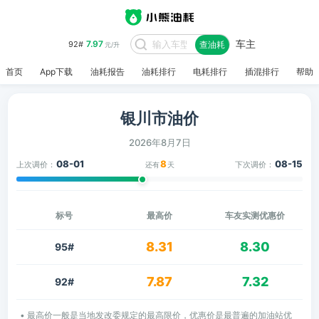
车主
7.97
92#
查油耗
元/升
首页
App下载
油耗报告
油耗排行
电耗排行
插混排行
帮助
银川市油价
2026年8月7日
08-01
8
08-15
上次调价：
下次调价：
还有
天
标号
最高价
车友实测优惠价
8.31
8.30
95#
7.87
7.32
92#
• 最高价一般是当地发改委规定的最高限价，优惠价是最普遍的加油站优