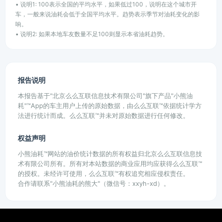
• 说明1: 100表示全国的平均水平，如果低过100，说明在这个城市开
车，一般来说油耗会低于全国平均水平。趋势表示季节对油耗变化的影
响。
• 说明2: 如果本地车友数量不足100则显示本省油耗趋势。
报告说明
本报告基于"北京么么互联信息技术有限公司"旗下产品"小熊油
耗"™App的车主用户上传的原始数据，由么么互联™依据统计学方
法进行统计而成。么么互联™并未对原始数据进行任何修改。
权益声明
小熊油耗™网站的油价统计数据的所有权益归北京么么互联信息技
术有限公司所有。所有对本站数据的商业应用均应获得么么互联™
的授权。未经许可使用，么么互联™有权追究相应侵权责任。
合作请联系"小熊油耗的熊大"（微信号：xxyh-xd）。