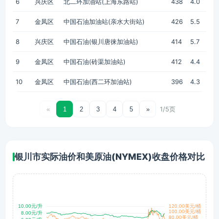
6
兴庆区
北二环加油站(上海东路站)
438
4.0
7
金凤区
中国石油加油站(亲水大街站)
426
5.5
8
兴庆区
中国石油(银川唐徕加油站)
414
5.7
9
金凤区
中国石油(砖渠加油站)
412
4.4
10
金凤区
中国石油(西二环加油站)
396
4.3
1/5页
«
1
2
3
4
5
»
银川市实际油价和美原油(NYMEX)收盘价格对比