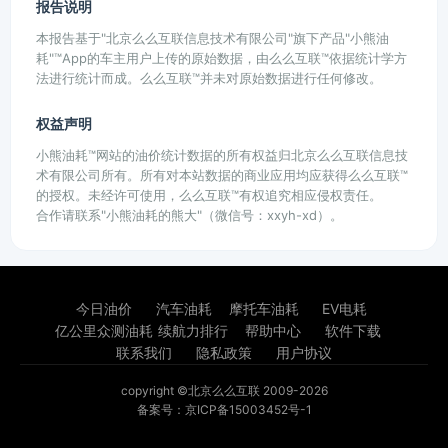
报告说明
本报告基于"北京么么互联信息技术有限公司"旗下产品"小熊油
耗"™App的车主用户上传的原始数据，由么么互联™依据统计学方
法进行统计而成。么么互联™并未对原始数据进行任何修改。
权益声明
小熊油耗™网站的油价统计数据的所有权益归北京么么互联信息技
术有限公司所有。所有对本站数据的商业应用均应获得么么互联™
的授权。未经许可使用，么么互联™有权追究相应侵权责任。
合作请联系"小熊油耗的熊大"（微信号：xxyh-xd）。
今日油价
汽车油耗
摩托车油耗
EV电耗
亿公里众测油耗
续航力排行
帮助中心
软件下载
联系我们
隐私政策
用户协议
copyright ©北京么么互联 2009-2026
备案号：京ICP备15003452号-1