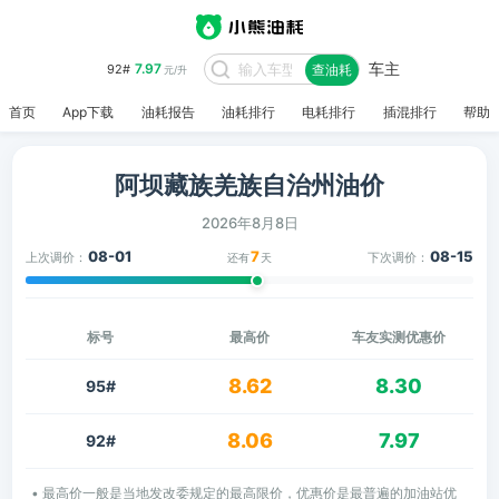
车主
7.97
92#
查油耗
元/升
首页
App下载
油耗报告
油耗排行
电耗排行
插混排行
帮助
阿坝藏族羌族自治州油价
2026年8月8日
08-01
7
08-15
上次调价：
下次调价：
还有
天
标号
最高价
车友实测优惠价
8.62
8.30
95#
8.06
7.97
92#
• 最高价一般是当地发改委规定的最高限价，优惠价是最普遍的加油站优