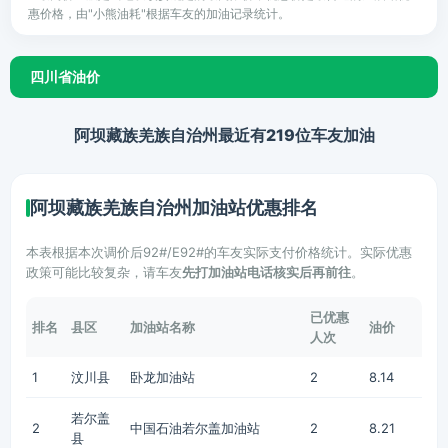
惠价格，由"小熊油耗"根据车友的加油记录统计。
四川省油价
阿坝藏族羌族自治州最近有219位车友加油
阿坝藏族羌族自治州加油站优惠排名
本表根据本次调价后92#/E92#的车友实际支付价格统计。实际优惠
政策可能比较复杂，请车友
先打加油站电话核实后再前往
。
已优惠
排名
县区
加油站名称
油价
人次
1
汶川县
卧龙加油站
2
8.14
若尔盖
2
中国石油若尔盖加油站
2
8.21
县