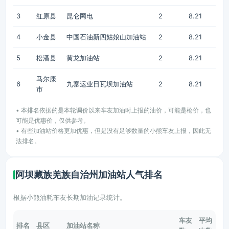
3
红原县
昆仑网电
2
8.21
4
小金县
中国石油新四姑娘山加油站
2
8.21
5
松潘县
黄龙加油站
2
8.21
马尔康
6
九寨运业日瓦坝加油站
2
8.21
市
• 本排名依据的是本轮调价以来车友加油时上报的油价，可能是枪价，也
可能是优惠价，仅供参考。
• 有些加油站价格更加优惠，但是没有足够数量的小熊车友上报，因此无
法排名。
阿坝藏族羌族自治州加油站人气排名
根据小熊油耗车友长期加油记录统计。
车友
平均
排名
县区
加油站名称