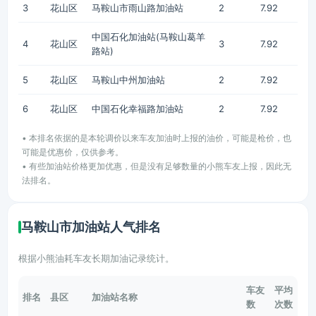
3
花山区
马鞍山市雨山路加油站
2
7.92
中国石化加油站(马鞍山葛羊
4
花山区
3
7.92
路站)
5
花山区
马鞍山中州加油站
2
7.92
6
花山区
中国石化幸福路加油站
2
7.92
• 本排名依据的是本轮调价以来车友加油时上报的油价，可能是枪价，也
可能是优惠价，仅供参考。
• 有些加油站价格更加优惠，但是没有足够数量的小熊车友上报，因此无
法排名。
马鞍山市加油站人气排名
根据小熊油耗车友长期加油记录统计。
车友
平均
排名
县区
加油站名称
数
次数