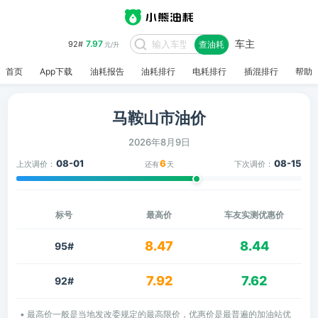
车主
7.97
92#
查油耗
元/升
首页
App下载
油耗报告
油耗排行
电耗排行
插混排行
帮助
马鞍山市油价
2026年8月9日
08-01
6
08-15
上次调价：
下次调价：
还有
天
标号
最高价
车友实测优惠价
8.47
8.44
95#
7.92
7.62
92#
• 最高价一般是当地发改委规定的最高限价，优惠价是最普遍的加油站优