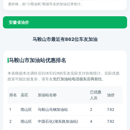
惠价格，由"小熊油耗"根据车友的加油记录统计。
安徽省油价
马鞍山市最近有862位车友加油
马鞍山市加油站优惠排名
本表根据本次调价后92#/E92#的车友实际支付价格统计。实际优惠
政策可能比较复杂，请车友
先打加油站电话核实后再前往
。
已优惠
排名
县区
加油站名称
油价
人次
1
雨山区
马鞍山马钢加油站
2
7.62
2
雨山区
中国石化(湖东路加油站)
4
7.92