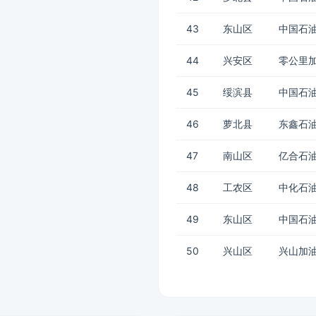
43
东山区
中国石油
44
兴安区
零公里
45
绥滨县
中国石油
46
萝北县
东鑫石
47
南山区
亿合石
48
工农区
中化石
49
东山区
中国石
50
兴山区
兴山加