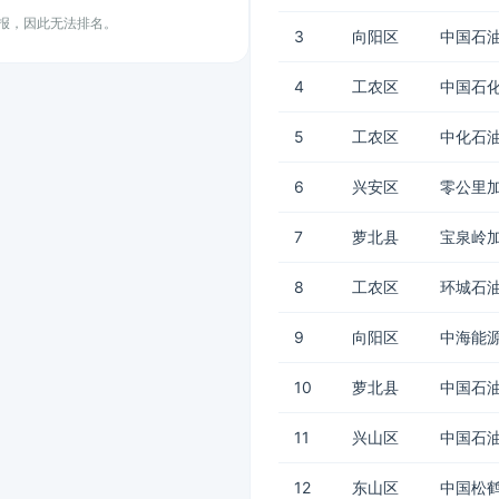
上报，因此无法排名。
3
向阳区
中国石油
4
工农区
中国石
5
工农区
中化石
6
兴安区
零公里
7
萝北县
宝泉岭
8
工农区
环城石
9
向阳区
中海能源
10
萝北县
中国石油
11
兴山区
中国石油
12
东山区
中国松鹤