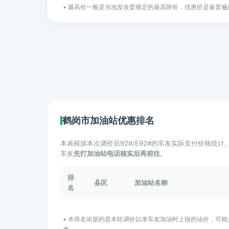
• 最高价一般是当地发改委规定的最高限价，优惠价是最普遍
鹤岗市加油站优惠排名
本表根据本次调价后92#/E92#的车友实际支付价格统
车友
先打加油站电话核实后再前往
。
排
县区
加油站名称
名
• 本排名依据的是本轮调价以来车友加油时上报的油价，可