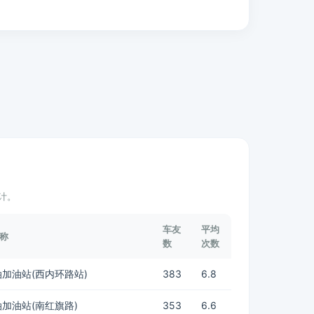
计。
车友
平均
称
数
次数
加油站(西内环路站)
383
6.8
加油站(南红旗路)
353
6.6