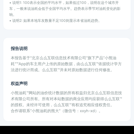
• 说明1: 100表示全国的平均水平，如果低过100，说明在这个城市开
车，一般来说油耗会低于全国平均水平。趋势表示季节对油耗变化的影
响。
• 说明2: 如果本地车友数量不足100则显示本省油耗趋势。
报告说明
本报告基于"北京么么互联信息技术有限公司"旗下产品"小熊油
耗"™App的车主用户上传的原始数据，由么么互联™依据统计学方
法进行统计而成。么么互联™并未对原始数据进行任何修改。
权益声明
小熊油耗™网站的油价统计数据的所有权益归北京么么互联信息技
术有限公司所有。所有对本站数据的商业应用均应获得么么互联™
的授权。未经许可使用，么么互联™有权追究相应侵权责任。
合作请联系"小熊油耗的熊大"（微信号：xxyh-xd）。