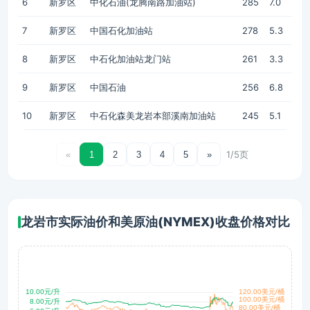
6
新罗区
中化石油(龙腾南路加油站)
285
7.0
7
新罗区
中国石化加油站
278
5.3
8
新罗区
中石化加油站龙门站
261
3.3
9
新罗区
中国石油
256
6.8
10
新罗区
中石化森美龙岩本部溪南加油站
245
5.1
1/5页
«
1
2
3
4
5
»
龙岩市实际油价和美原油(NYMEX)收盘价格对比