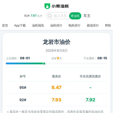
车主
7.97
92#
查油耗
元/升
首页
App下载
油耗报告
油耗排行
电耗排行
插混排行
帮助
龙岩市油价
2026年8月6日
08-01
9
08-15
上次调价：
下次调价：
还有
天
标号
最高价
车友实测优惠价
8.47
-
95#
7.93
7.92
92#
• 最高价一般是当地发改委规定的最高限价，优惠价是最普遍的加油站优