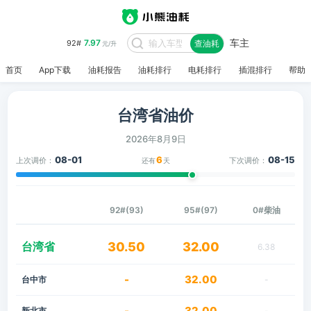
车主
7.97
92#
查油耗
元/升
首页
App下载
油耗报告
油耗排行
电耗排行
插混排行
帮助
台湾省油价
2026年8月9日
08-01
6
08-15
上次调价：
下次调价：
还有
天
92#(93)
95#(97)
0#柴油
台湾省
30.50
32.00
6.38
-
32.00
台中市
-
-
32.00
新北市
-