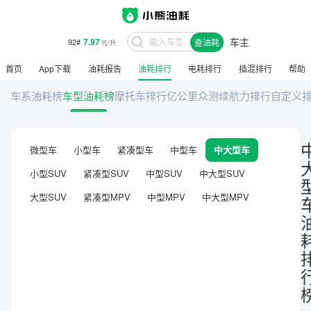
7.97
92#
元/升
车主
查油耗
8.48
95#
元/升
首页
App下载
油耗报告
油耗排行
电耗排行
插混排行
帮助
车系油耗榜
车型油耗榜
摩托车排行
亿公里众测
续航力排行
自定义
微型车
小型车
紧凑型车
中型车
中大型车
小型SUV
紧凑型SUV
中型SUV
中大型SUV
大型SUV
紧凑型MPV
中型MPV
中大型MPV