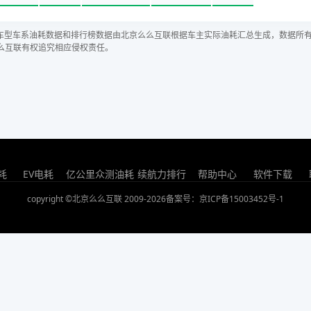
车型车系油耗数据和排行榜数据由北京么么互联根据车主实际油耗汇总生成，数据所
么互联有权追究相应侵权责任。
耗
EV电耗
亿公里众测油耗
续航力排行
帮助中心
软件下载
copyright ©北京么么互联 2009-2026
备案号：京ICP备15003452号-1