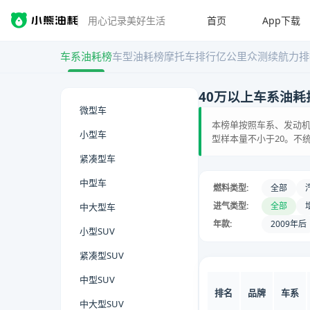
首页
App下载
用心记录美好生活
车系油耗榜
车型油耗榜
摩托车排行
亿公里众测
续航力排
40万以上车系油耗
微型车
本榜单按照车系、发动机
小型车
型样本量不小于20。不
紧凑型车
中型车
燃料类型:
全部
进气类型:
全部
中大型车
年款:
2009年后
小型SUV
紧凑型SUV
中型SUV
排名
品牌
车系
中大型SUV