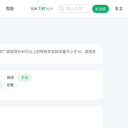
帮助
车主
7.97
92#
查油耗
元/升
有厂家指导价40万以上的所有车型样本量不小于10，其他车
自动
手动
在售