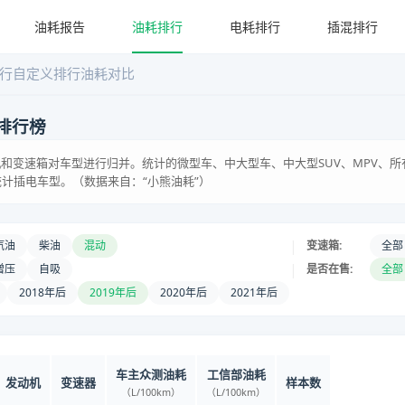
油耗报告
油耗排行
电耗排行
插混排行
行
自定义排行
油耗对比
排行榜
和变速箱对车型进行归并。统计的微型车、中大型车、中大型SUV、MPV、所
统计插电车型。（数据来自：“小熊油耗”）
|
汽油
柴油
混动
变速箱:
全部
|
增压
自吸
是否在售:
全部
2018年后
2019年后
2020年后
2021年后
车主众测油耗
工信部油耗
发动机
变速器
样本数
（L/100km）
（L/100km）