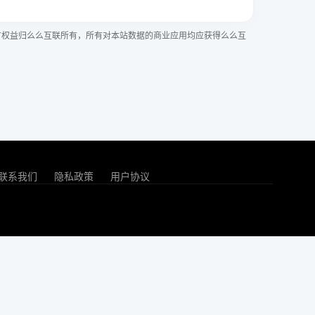
有权益归么么互联所有，所有对本站数据的商业应用均应获得么么互
联系我们
隐私政策
用户协议