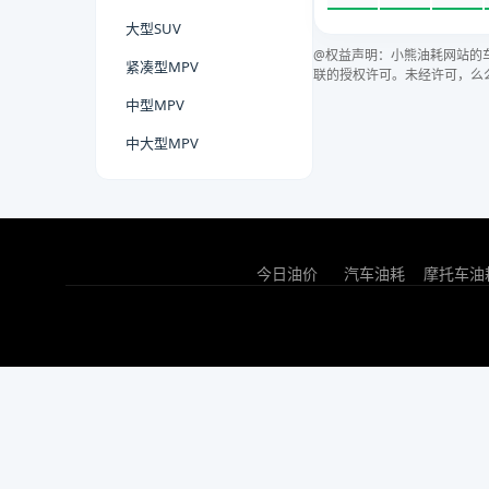
大型SUV
@权益声明：小熊油耗网站的
紧凑型MPV
联的授权许可。未经许可，么
中型MPV
中大型MPV
今日油价
汽车油耗
摩托车油