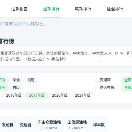
油耗报告
油耗排行
电耗排行
插混排行
行
自定义排行
油耗对比
排行榜
和变速箱对车型进行归并。统计的微型车、中大型车、中大型SUV、MPV、所
统计插电车型。（数据来自：“小熊油耗”）
|
汽油
柴油
混动
变速箱:
全部
|
增压
自吸
是否在售:
全部
2018年后
2019年后
2020年后
2021年后
车主众测油耗
工信部油耗
发动机
变速器
样本数
（L/100km）
（L/100km）