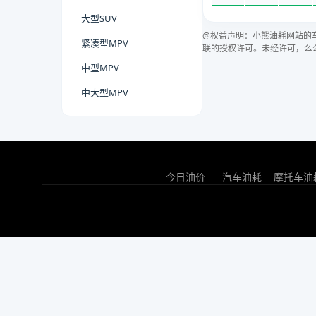
大型SUV
@权益声明：小熊油耗网站的
紧凑型MPV
联的授权许可。未经许可，么
中型MPV
中大型MPV
今日油价
汽车油耗
摩托车油