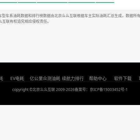
车型车系油耗数据和排行榜数据由北京么么互联根据车主实际油耗汇总生成，数据所
么互联有权追究相应侵权责任。
耗
EV电耗
亿公里众测油耗
续航力排行
帮助中心
软件下载
copyright ©北京么么互联 2009-2026
备案号：京ICP备15003452号-1