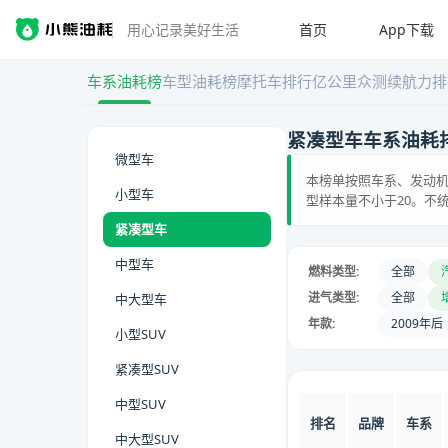
首页
App下载
用心记录美好生活
车系油耗榜
车型油耗榜
摩托车排行
亿公里众测
续航力排
紧凑型车车系油耗
微型车
本榜单按照车系、发动机
小型车
型样本量不小于20。不
紧凑型车
中型车
燃料类型:
全部
进气类型:
全部
中大型车
年款:
2009年后
小型SUV
紧凑型SUV
中型SUV
排名
品牌
车系
中大型SUV