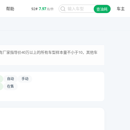
帮助
车主
7.97
92#
查油耗
元/升
有厂家指导价40万以上的所有车型样本量不小于10，其他车
自动
手动
在售