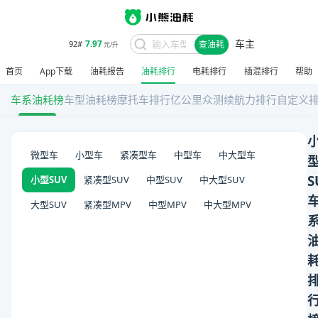
车主
7.97
92#
查油耗
元/升
首页
App下载
油耗报告
油耗排行
电耗排行
插混排行
帮助
车系油耗榜
车型油耗榜
摩托车排行
亿公里众测
续航力排行
自定义
微型车
小型车
紧凑型车
中型车
中大型车
S
小型SUV
紧凑型SUV
中型SUV
中大型SUV
大型SUV
紧凑型MPV
中型MPV
中大型MPV