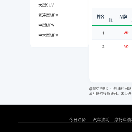
大型SUV
紧凑型MPV
排名
品牌
中型MPV
1
中大型MPV
2
@权益声明：小熊油耗网站
么互联的授权许可。未经许
今日油价
汽车油耗
摩托车油