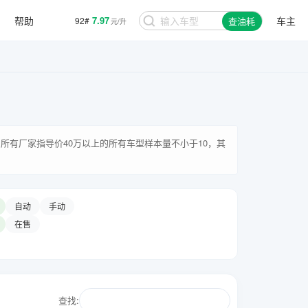
帮助
7.97
车主
92#
查油耗
元/升
所有厂家指导价40万以上的所有车型样本量不小于10，其
自动
手动
在售
查找: