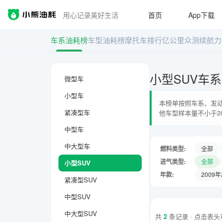
用心记录美好生活
首页
App下载
车系油耗榜
车型油耗榜
摩托车排行
亿公里众测
续航力
小型SUV车
微型车
小型车
本榜单按照车系、发动
紧凑型车
他车型样本量不小于2
中型车
中大型车
燃料类型:
全部
进气类型:
全部
小型SUV
年款:
2009
紧凑型SUV
中型SUV
中大型SUV
共
2
条记录 · 点击表