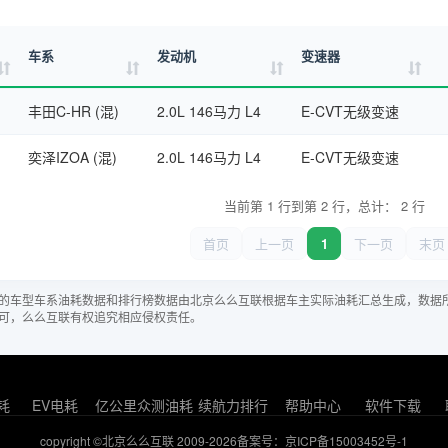
车系
发动机
变速器
丰田C-HR (混)
2.0L 146马力 L4
E-CVT无级变速
奕泽IZOA (混)
2.0L 146马力 L4
E-CVT无级变速
当前第 1 行到第 2 行，总计： 2 行
首页
上一页
1
下一页
末页
的车型车系油耗数据和排行榜数据由北京么么互联根据车主实际油耗汇总生成，数据
可，么么互联有权追究相应侵权责任。
耗
EV电耗
亿公里众测油耗
续航力排行
帮助中心
软件下载
copyright ©北京么么互联 2009-2026
备案号：京ICP备15003452号-1