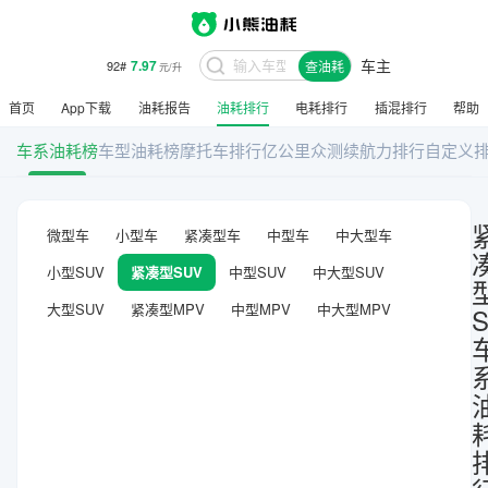
7.97
92#
元/升
车主
8.48
查油耗
95#
元/升
首页
App下载
油耗报告
油耗排行
电耗排行
插混排行
帮助
车系油耗榜
车型油耗榜
摩托车排行
亿公里众测
续航力排行
自定义
微型车
小型车
紧凑型车
中型车
中大型车
小型SUV
紧凑型SUV
中型SUV
中大型SUV
大型SUV
紧凑型MPV
中型MPV
中大型MPV