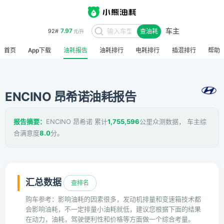
车主
7.97
92#
查油耗
元/升
首页
App下载
油耗报告
油耗排行
电耗排行
插混排行
帮助
ENCINO 昂希诺油耗报告
报告摘要：
ENCINO 昂希诺 累计
1,755,596
公里众测数据， 车主综
合满意度
8.0
分。
汇总数据
查排名
购车参考：影响油耗的因素很多，发动机排量和变速箱技术都
会影响油耗，不一定排量小油耗就低，建议您根据下面的结果
在动力，油耗，驾驶便利性和价格等方面做一个综合考量。