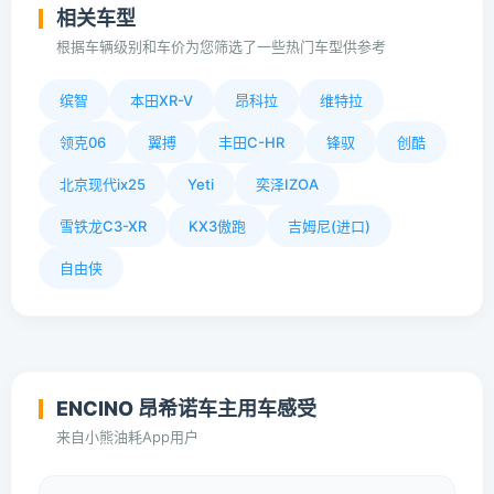
相关车型
根据车辆级别和车价为您筛选了一些热门车型供参考
缤智
本田XR-V
昂科拉
维特拉
领克06
翼搏
丰田C-HR
锋驭
创酷
北京现代ix25
Yeti
奕泽IZOA
雪铁龙C3-XR
KX3傲跑
吉姆尼(进口)
自由侠
ENCINO 昂希诺车主用车感受
来自小熊油耗App用户