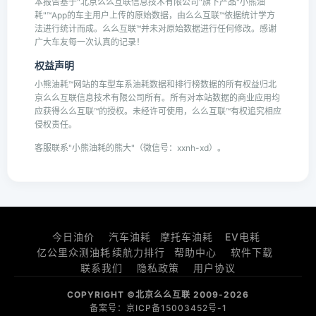
本报告基于"北京么么互联信息技术有限公司"旗下产品"小熊油
耗"™App的车主用户上传的原始数据，由么么互联™依据统计学方
法进行统计而成。么么互联™并未对原始数据进行任何修改。感谢
广大车友每一次认真的记录！
权益声明
小熊油耗™网站的车型车系油耗数据和排行榜数据的所有权益归北
京么么互联信息技术有限公司所有。所有对本站数据的商业应用均
应获得么么互联™的授权。未经许可使用，么么互联™有权追究相应
侵权责任。
客服联系"小熊油耗的熊大"（微信号：xxnh-xd）。
今日油价
汽车油耗
摩托车油耗
EV电耗
亿公里众测油耗
续航力排行
帮助中心
软件下载
联系我们
隐私政策
用户协议
COPYRIGHT ©北京么么互联 2009-2026
备案号：京ICP备15003452号-1