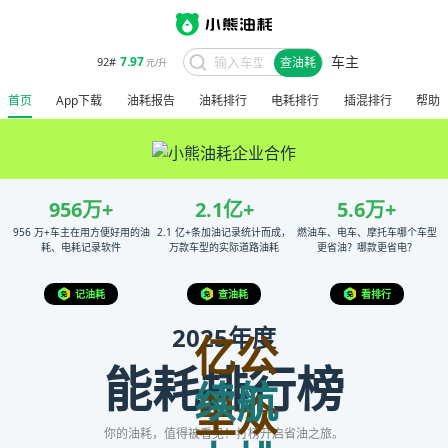
车主
7.97
92#
查油耗
元/升
首页
App下载
油耗报告
油耗排行
电耗排行
插混排行
帮助
小
熊
956
万+
2.1
亿+
5.6
万+
油
956 万+车主在用方便好用的油
2.1 亿+条加油记录统计而成，
燃油车、电车、摩托车哪个车型
耗、电耗记录软件
万款车型的实际道路油耗
更省油？哪款更省电？
耗
记油耗
查油耗
看排行
2025年度
亿公
——
能耗排行榜
续航
里众
基
你的油耗，值得被看见！打榜开启省油之旅。