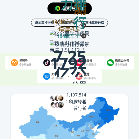
力排
测
于
能耗总榜单
行
2.1
143款汽车、
燃油车排行榜
电车排行榜
摩托车排行榜
4款摩托车
184款车型
亿
轩逸 1.6L 126马力 L4 CVT无级变速
7.25
帝豪 1.5L 112马力 L4 1挡DHT
1792
条
视频号
抖音
小红书
微信公众号
@小熊油耗
@小熊油耗
@小熊油耗
@小熊油耗
亿公
真
知乎
微博
@小熊油耗
@小熊油耗
公里
里
实
平均续航
1,197,514
名参与者
112,832名
众测油耗
7.14
加
参与者
升/百公里
油