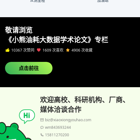
众测里程
加油站
敬请浏览
《小熊油耗大数据学术论文》专栏
10367 次赞同
1609 次喜欢
4906 次收藏
点击前往
欢迎高校、科研机构、厂商、
媒体洽谈合作
biz@xiaoxiongyouhao.com
wm843693244
15811270200