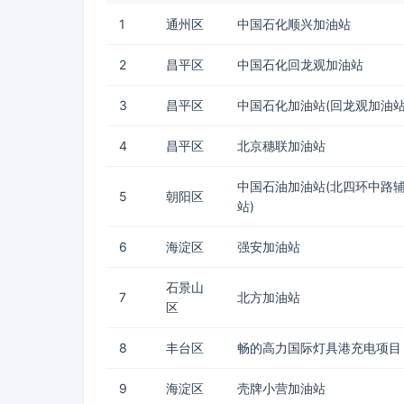
1
通州区
中国石化顺兴加油站
2
昌平区
中国石化回龙观加油站
3
昌平区
中国石化加油站(回龙观加油站
4
昌平区
北京穗联加油站
中国石油加油站(北四环中路
5
朝阳区
站)
6
海淀区
强安加油站
石景山
7
北方加油站
区
8
丰台区
畅的高力国际灯具港充电项目
9
海淀区
壳牌小营加油站