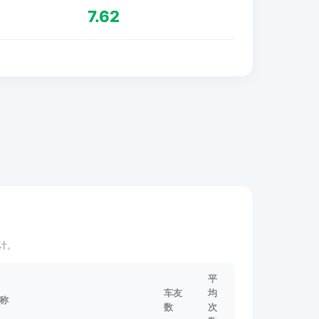
7.62
计。
平
车友
均
称
数
次