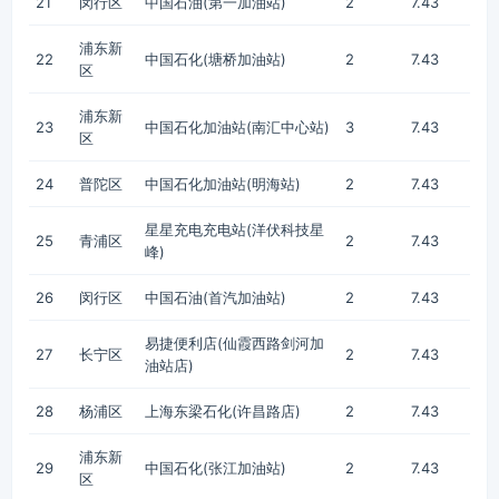
21
闵行区
中国石油(第一加油站)
2
7.43
浦东新
22
中国石化(塘桥加油站)
2
7.43
区
浦东新
23
中国石化加油站(南汇中心站)
3
7.43
区
24
普陀区
中国石化加油站(明海站)
2
7.43
星星充电充电站(洋伏科技星
25
青浦区
2
7.43
峰)
26
闵行区
中国石油(首汽加油站)
2
7.43
易捷便利店(仙霞西路剑河加
27
长宁区
2
7.43
油站店)
28
杨浦区
上海东梁石化(许昌路店)
2
7.43
浦东新
29
中国石化(张江加油站)
2
7.43
区