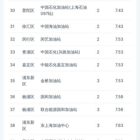
中国石化加油站(上海石油
30
普陀区
2
7.43
097站)
31
徐汇区
中国海油加油站
2
7.43
32
闵行区
闵艺加油站
2
7.53
33
青浦区
中国石化(兴路加油站)
2
7.53
34
嘉定区
中能石化嘉定加油站
2
7.53
浦东新
35
金桥加油站
3
7.53
区
36
杨浦区
国和加油站
2
7.58
37
杨浦区
联合能源国和加油站
3
7.58
浦东新
38
东上海加油中心
3
7.63
区