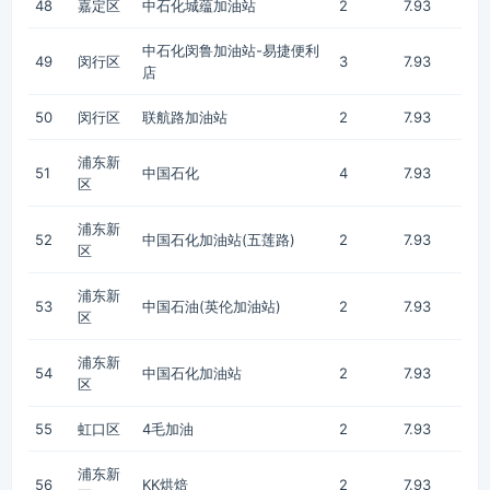
48
嘉定区
中石化城蕴加油站
2
7.93
中石化闵鲁加油站-易捷便利
49
闵行区
3
7.93
店
50
闵行区
联航路加油站
2
7.93
浦东新
51
中国石化
4
7.93
区
浦东新
52
中国石化加油站(五莲路)
2
7.93
区
浦东新
53
中国石油(英伦加油站)
2
7.93
区
浦东新
54
中国石化加油站
2
7.93
区
55
虹口区
4毛加油
2
7.93
浦东新
56
KK烘焙
2
7.93