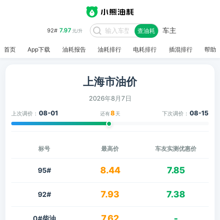
车主
7.97
92#
查油耗
元/升
8.48
95#
元/升
首页
App下载
油耗报告
油耗排行
电耗排行
插混排行
帮助
上海市油价
2026年8月7日
08-01
8
08-15
上次调价：
下次调价：
还有
天
标号
最高价
车友实测优惠价
8.44
7.85
95#
7.93
7.38
92#
7.62
-
0#柴油