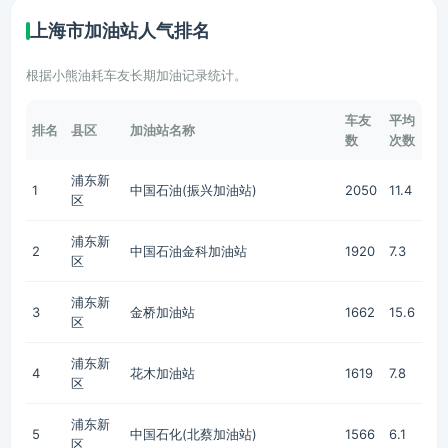
上海市加油站人气排名
根据小熊油耗车友长期加油记录统计。
车友
平均
排名
县区
加油站名称
数
次数
浦东新
1
中国石油(振兴加油站)
2050
11.4
区
浦东新
2
中国石油金科加油站
1920
7.3
区
浦东新
3
金桥加油站
1662
15.6
区
浦东新
4
花木加油站
1619
7.8
区
浦东新
5
中国石化(北蔡加油站)
1566
6.1
区