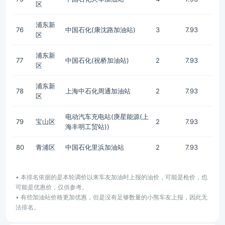
区
浦东新
76
中国石化(康沈路加油站)
3
7.93
区
浦东新
77
中国石化(祝桥加油站)
2
7.93
区
浦东新
78
上海中石化周通加油站
2
7.93
区
电动汽车充电站(庚星能源(上
79
宝山区
2
7.93
海丰明工贸站))
80
青浦区
中国石化里浜加油站
2
7.93
• 本排名依据的是本轮调价以来车友加油时上报的油价，可能是枪价，也
可能是优惠价，仅供参考。
• 有些加油站价格更加优惠，但是没有足够数量的小熊车友上报，因此无
法排名。