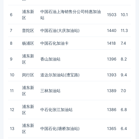
浦东新
中国石油上海销售分公司特惠加油
6
1503
10.1
区
站
7
普陀区
中国石油(大庆加油站)
1440
11.3
8
杨浦区
中国石化加油卡
1418
7.4
浦东新
9
香山加油站
1396
8.2
区
10
闵行区
道达尔加油站(漕宝路)
1393
9.4
浦东新
11
三林加油站
1389
7.0
区
浦东新
12
中石化张江加油站
1386
6.8
区
浦东新
13
中国石化(塘桥加油站)
1365
6.4
区