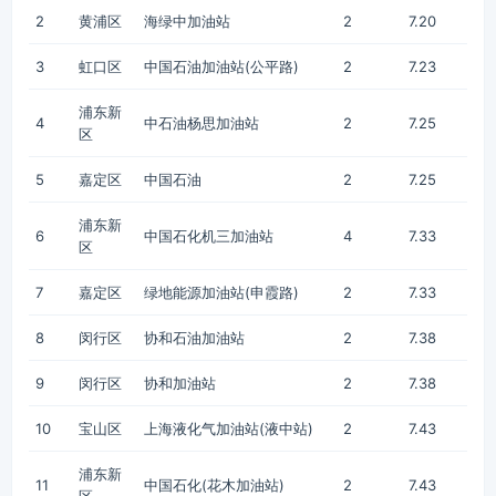
2
黄浦区
海绿中加油站
2
7.20
3
虹口区
中国石油加油站(公平路)
2
7.23
浦东新
4
中石油杨思加油站
2
7.25
区
5
嘉定区
中国石油
2
7.25
浦东新
6
中国石化机三加油站
4
7.33
区
7
嘉定区
绿地能源加油站(申霞路)
2
7.33
8
闵行区
协和石油加油站
2
7.38
9
闵行区
协和加油站
2
7.38
10
宝山区
上海液化气加油站(液中站)
2
7.43
浦东新
11
中国石化(花木加油站)
2
7.43