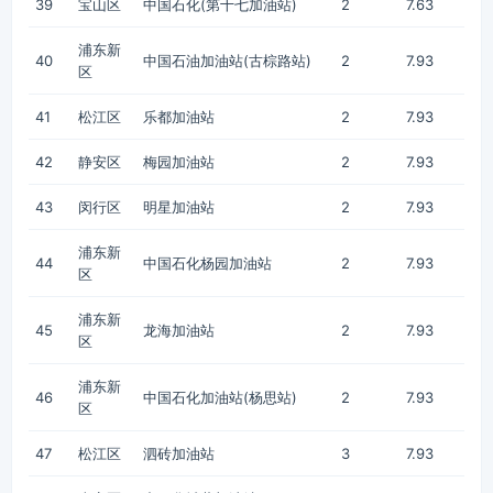
39
宝山区
中国石化(第十七加油站)
2
7.63
浦东新
40
中国石油加油站(古棕路站)
2
7.93
区
41
松江区
乐都加油站
2
7.93
42
静安区
梅园加油站
2
7.93
43
闵行区
明星加油站
2
7.93
浦东新
44
中国石化杨园加油站
2
7.93
区
浦东新
45
龙海加油站
2
7.93
区
浦东新
46
中国石化加油站(杨思站)
2
7.93
区
47
松江区
泗砖加油站
3
7.93