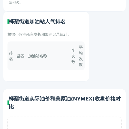
法排名。
榔梨街道加油站人气排名
根据小熊油耗车友长期加油记录统计。
平
车
排
均
县区
加油站名称
友
名
次
数
数
榔梨街道实际油价和美原油(NYMEX)收盘价格对
比