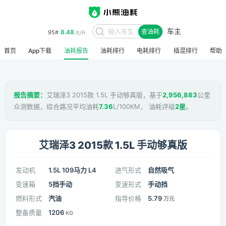
车主
8.48
95#
查油耗
元/升
首页
App下载
油耗报告
油耗排行
电耗排行
插混排行
帮助
报告摘要：
艾瑞泽3 2015款 1.5L 手动够真版，基于
2,956,883
公里
众测数据，综合路况平均油耗
7.36
L/100KM， 油耗评级
2星
。
艾瑞泽3 2015款 1.5L 手动够真版
发动机
1.5L 109马力 L4
进气形式
自然吸气
变速箱
5挡手动
变速形式
手动挡
燃料形式
汽油
指导价格
5.79
万元
整备质量
1206
KG