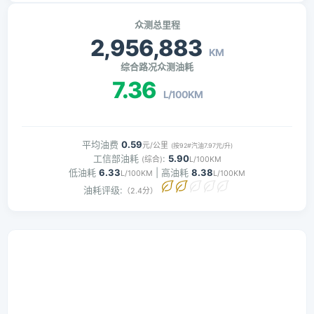
众测总里程
2,956,883
KM
综合路况众测油耗
7.36
L/100KM
平均油费
0.59
元/公里
(按92#汽油7.97元/升)
工信部油耗
:
5.90
(综合)
L/100KM
低油耗
6.33
| 高油耗
8.38
L/100KM
L/100KM
油耗评级:
（2.4分）