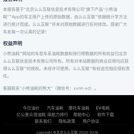
本报告基于"北京么么互联信息技术有限公司"旗下产品"小熊油
耗"™App的车主用户上传的原始数据，由么么互联™依据统计学方法
进行统计而成。么么互联™并未对原始数据进行任何修改。感谢广大
车友每一次认真的记录！
权益声明
小熊油耗™网站的车型车系油耗数据和排行榜数据的所有权益归北京
么么互联信息技术有限公司所有。所有对本站数据的商业应用均应获
得么么互联™的授权。未经许可使用，么么互联™有权追究相应侵权责
任。
客服联系"小熊油耗的熊大"（微信号：xxnh-xd）。
今日油价
汽车油耗
摩托车油耗
EV电耗
亿公里众测油耗
续航力排行
帮助中心
软件下载
联系我们
隐私政策
用户协议
copyright ©北京么么互联 2009-2026