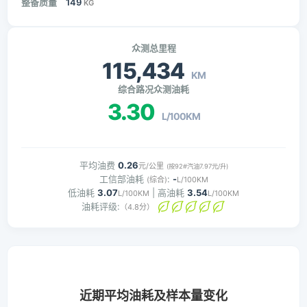
整备质量
149
KG
众测总里程
115,434
KM
综合路况众测油耗
3.30
L/100KM
平均油费
0.26
元/公里
(按92#汽油7.97元/升)
工信部油耗
:
-
(综合)
L/100KM
低油耗
3.07
| 高油耗
3.54
L/100KM
L/100KM
油耗评级:
（4.8分）