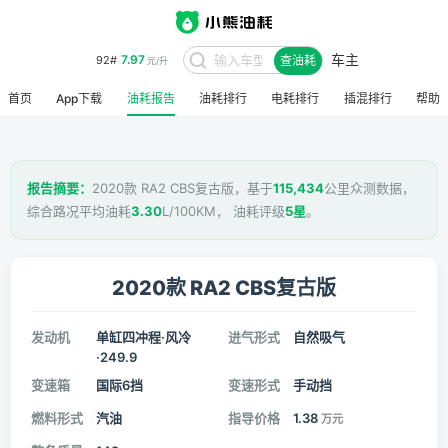
车主
7.97
92#
查油耗
元/升
首页
App下载
油耗报告
油耗排行
电耗排行
插混排行
帮助
报告摘要：
2020款 RA2 CBS复古版，基于
115,434
公里众测数据，
综合路况平均油耗
3.30
L/100KM， 油耗评级
5星
。
2020款 RA2 CBS复古版
发动机
单缸四冲程·风冷
进气形式
自然吸气
·249.9
变速箱
国际6挡
变速形式
手动挡
燃料形式
汽油
指导价格
1.38
万元