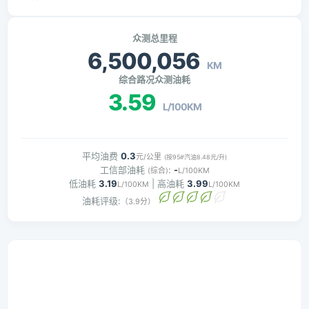
众测总里程
6,500,056
KM
综合路况众测油耗
3.59
L/100KM
平均油费
0.3
元/公里
(按95#汽油8.48元/升)
工信部油耗
:
-
(综合)
L/100KM
低油耗
3.19
| 高油耗
3.99
L/100KM
L/100KM
油耗评级:
（3.9分）