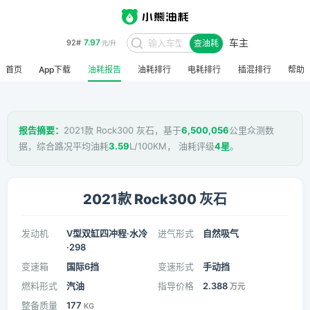
车主
8.48
95#
查油耗
元/升
首页
App下载
油耗报告
油耗排行
电耗排行
插混排行
帮助
报告摘要：
2021款 Rock300 灰石，基于
6,500,056
公里众测数
据，综合路况平均油耗
3.59
L/100KM， 油耗评级
4星
。
2021款 Rock300 灰石
发动机
V型双缸四冲程·水冷
进气形式
自然吸气
·298
变速箱
国际6挡
变速形式
手动挡
燃料形式
汽油
指导价格
2.388
万元
整备质量
177
KG