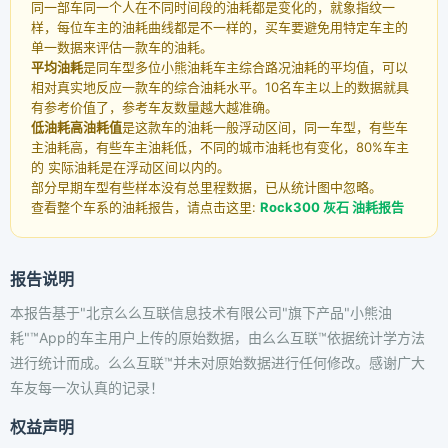
同一部车同一个人在不同时间段的油耗都是变化的，就象指纹一
样，每位车主的油耗曲线都是不一样的，买车要避免用特定车主的
单一数据来评估一款车的油耗。
平均油耗
是同车型多位小熊油耗车主综合路况油耗的平均值，可以
相对真实地反应一款车的综合油耗水平。10名车主以上的数据就具
有参考价值了，参考车友数量越大越准确。
低油耗高油耗值
是这款车的油耗一般浮动区间，同一车型，有些车
主油耗高，有些车主油耗低，不同的城市油耗也有变化，80%车主
的 实际油耗是在浮动区间以内的。
部分早期车型有些样本没有总里程数据，已从统计图中忽略。
查看整个车系的油耗报告，请点击这里:
Rock300 灰石 油耗报告
报告说明
本报告基于"北京么么互联信息技术有限公司"旗下产品"小熊油
耗"™App的车主用户上传的原始数据，由么么互联™依据统计学方法
进行统计而成。么么互联™并未对原始数据进行任何修改。感谢广大
车友每一次认真的记录！
权益声明